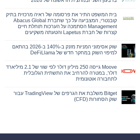
ברבעון השני ובמחצית הראשונה של 2026
אין
תגובות
בית המשפט התיר את פרסומה של ראיה מרכזית בתיק
על
Nyxoah
קובנטרי, המצביעה על כך שחברת Abacus Global
מדווחת
Management הסתמכה על הערכות תוחלת חיים
על
תוצאות
קצרות של חברת Lapetus והטעתה משקיעים
פיננסיות
אין
ותפעוליות
ברבעון
תגובות
שוק אסימוני המניות מזנק ב-140% ב-2026 בהתאם
על
השני
בית
ובמחצית
למיפוי השוק במחקר חדש של DeFiLlama
המשפט
הראשונה
התיר
של
אין
את
2026
תגובות
Moove גייסה 250 מיליון דולר לפי שווי של 2.1 מיליארד
על
פרסומה
של
שוק
דולר, במטרה להרחיב את התשתית הגלובלית
ראיה
אסימוני
לתחבורה אוטונומית
המניות
מרכזית
מזנק
בתיק
אין
קובנטרי,
ב-140%
תגובות
ב-2026
המצביעה
Bitget משלבת את הגרפים של TradingView עבור
על
על
בהתאם
Moove
שוק הסחורות (CFD)
כך
למיפוי
גייסה
השוק
שחברת
250
אין
במחקר
Abacus
מיליון
תגובות
חדש
Global
על
דולר
של
Management
לפי
Bitget
הסתמכה
DeFiLlama
שווי
משלבת
על
של
את
הערכות
2.1
הגרפים
תוחלת
של
מיליארד
חיים
דולר,
TradingView