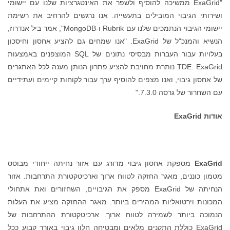
"ExaGrid ממשיכה להוסיף ולשפר את האינטגרציות שלנו עם יישומי
ושירותי הגיבוי המובילים בתעשייה. אנו נרגשים להרחיב את רשימת
יישומי הגיבוי הנתמכים שלנו עם Rubrik ו-MongoDB", אמר ביל אנדרוז,
הנשיא והמנכ"ל של ExaGrid. "אנו שמחים גם להציע אחסון וחיסכון
בעלויות עבור העברות מבסיסי נתונים של SQL המוצפנים באמצעות
TDE. ExaGrid נותרת מחויבת להציע פתרון הנותן מענה לכל האתגרים
של אחסון גיבוי, ואנו מצפים להוסיף ערך עבור לקוחות קיימים ועתידיים
עם השחרור של גרסה 7.3.0."
אודות
ExaGrid
ExaGrid
מספקת אחסון גיבוי מדורג עם אזור נחיתה ייחודי מבוסס
מטמון כוננים, מאגר החזקה לטווח ארוך וארכיטקטורת התרחבות. אזור
הנחיתה של ExaGrid מספק את הגיבויים, השחזורים ואת אתחולי
המכונות וירטואליות המהירים ביותר. מאגר ההחזקה מציע את העלות
הנמוכה ביותר לשמירה לטווח ארוך. ארכיטקטורת ההתרחבות של
ExaGrid כוללת התקנים מלאים ומבטיחה חלון גיבוי באורך קבוע ככל