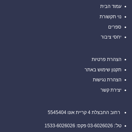
קצרות
עבור
במטרה
של
שוק
עמוד הבית
להרחיב
חברת
את
הסחורות
Lapetus
(CFD)
התשתית
והטעתה
נוי תקשורת
הגלובלית
משקיעים
לתחבורה
אוטונומית
ספרים
יחסי ציבור
הצהרת פרטיות
תקנון שימוש באתר
הצהרת נגישות
יצירת קשר
רחוב החבצלת 4 קריית אונו 5545404
טל': 03-6026026 פקס: 1533-6026026