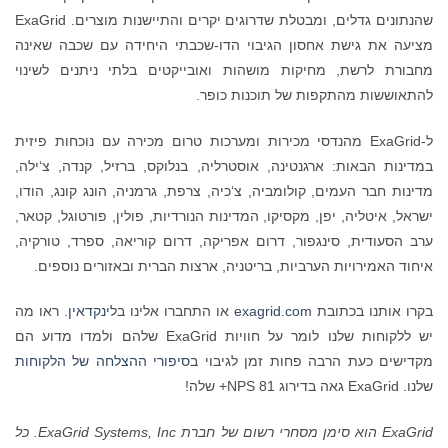
שהנתונים גדלים, ומבטלת שדרוגים יקרים והתיישנות מוצרים. ExaGrid
מציעה את גישת אחסון הגיבוי הדו-שכבתי היחידה עם שכבה שאינה
מחבורת לרשת, מחיקות מושהות ואובייקטים בלתי ניתנים לשינוי
להתאוששות מהתקפות של תוכנות כופר.
ל-ExaGrid מהנדסי מכירות ומערכות טרום מכירה עם נוכחות פיזית
במדינות הבאות: ארגנטינה, אוסטרליה, בנלוקס, ברזיל, קנדה, צ‘ילה,
מדינות חבר העמים, קולומביה, צ‘כיה, צרפת, גרמניה, הונג קונג, הודו,
ישראל, איטליה, יפן, מקסיקו, המדינות הנורדיות, פולין, פורטוגל, קטאר,
ערב הסעודית, סינגפור, דרום אפריקה, דרום קוריאה, ספרד, טורקיה,
איחוד האמירויות הערביות, בריטניה, ארצות הברית ובאזורים נוספים.
בקרו אותנו בכתובת
exagrid.com
או התחברו אלינו ב
לינקדאין
. ראו מה
יש ללקוחות שלנו לומר על חוויות ExaGrid שלהם ולמדו מדוע הם
מקדישים כעת הרבה פחות זמן לגיבוי ב
סיפורי ההצלחה של הלקוחות
שלנו. ExaGrid גאה בדירוג NPS 81+ שלה!
ExaGrid
הוא סימן מסחרי רשום של חברת
ExaGrid Systems, Inc
. כל