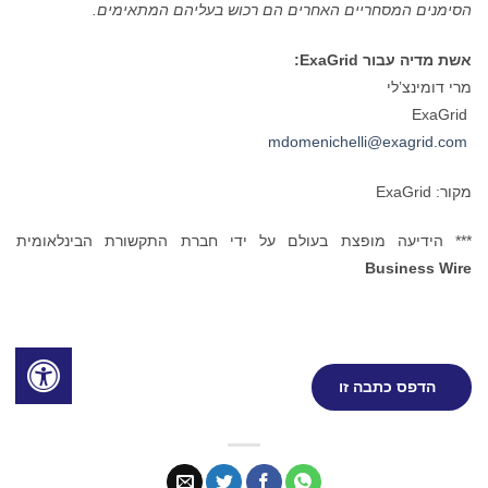
הסימנים המסחריים האחרים הם רכוש בעליהם המתאימים.
אשת מדיה עבור
ExaGrid
:
מרי דומינצ’לי
ExaGrid
mdomenichelli@exagrid.com
מקור: ExaGrid
*** הידיעה מופצת בעולם על ידי חברת התקשורת הבינלאומית
Business Wire
הדפס כתבה זו