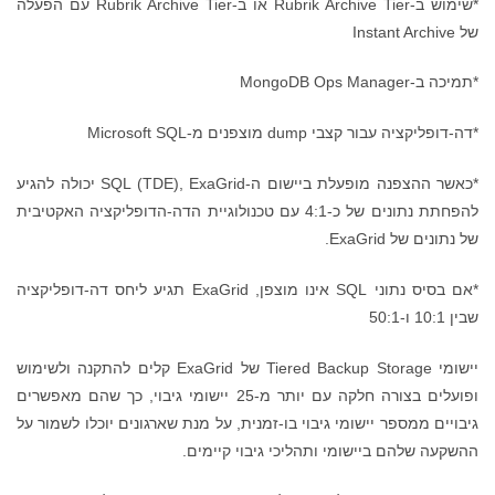
*שימוש ב-Rubrik Archive Tier או ב-Rubrik Archive Tier עם הפעלה
של Instant Archive
*תמיכה ב-MongoDB Ops Manager
*דה-דופליקציה עבור קצבי dump מוצפנים מ-Microsoft SQL
*כאשר ההצפנה מופעלת ביישום ה-SQL (TDE), ExaGrid יכולה להגיע
להפחתת נתונים של כ-4:1 עם טכנולוגיית הדה-הדופליקציה האקטיבית
של נתונים של ExaGrid.
*אם בסיס נתוני SQL אינו מוצפן, ExaGrid תגיע ליחס דה-דופליקציה
שבין 10:1 ו-50:1
יישומי Tiered Backup Storage של ExaGrid קלים להתקנה ולשימוש
ופועלים בצורה חלקה עם יותר מ-25 יישומי גיבוי, כך שהם מאפשרים
גיבויים ממספר יישומי גיבוי בו-זמנית, על מנת שארגונים יוכלו לשמור על
ההשקעה שלהם ביישומי ותהליכי גיבוי קיימים.