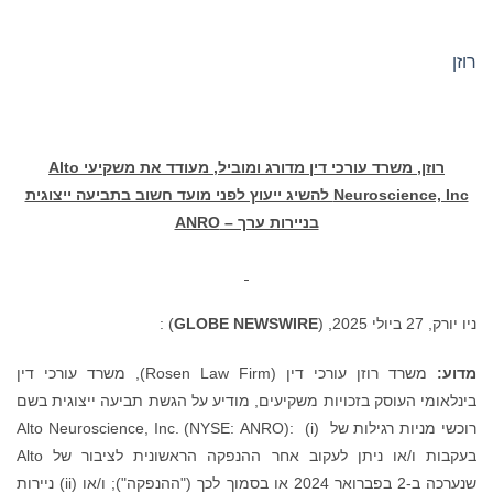
רוזן
רוזן, משרד עורכי דין מדורג ומוביל, מעודד את משקיעי Alto
Neuroscience, Inc להשיג ייעוץ לפני מועד חשוב בתביעה ייצוגית
בניירות ערך – ANRO
ניו יורק, 27 ביולי 2025, (
GLOBE NEWSWIRE
) :
מדוע:
משרד רוזן עורכי דין (Rosen Law Firm), משרד עורכי דין
בינלאומי העוסק בזכויות משקיעים, מודיע על הגשת תביעה ייצוגית בשם
רוכשי מניות רגילות של Alto Neuroscience, Inc. (NYSE: ANRO): (i)
בעקבות ו/או ניתן לעקוב אחר ההנפקה הראשונית לציבור של Alto
שנערכה ב-2 בפברואר 2024 או בסמוך לכך ("ההנפקה"); ו/או (ii) ניירות