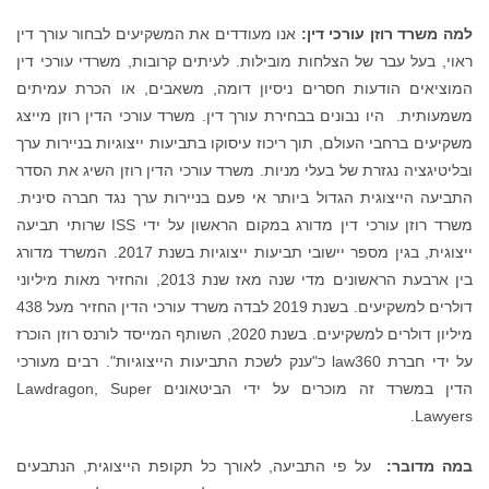
למה משרד רוזן עורכי דין:
אנו מעודדים את המשקיעים לבחור עורך דין
ראוי, בעל עבר של הצלחות מובילות. לעיתים קרובות, משרדי עורכי דין
המוציאים הודעות חסרים ניסיון דומה, משאבים, או הכרת עמיתים
משמעותית. היו נבונים בבחירת עורך דין. משרד עורכי הדין רוזן מייצג
משקיעים ברחבי העולם, תוך ריכוז עיסוקו בתביעות ייצוגיות בניירות ערך
ובליטיגציה נגזרת של בעלי מניות. משרד עורכי הדין רוזן השיג את הסדר
התביעה הייצוגית הגדול ביותר אי פעם בניירות ערך נגד חברה סינית.
משרד רוזן עורכי דין מדורג במקום הראשון על ידי ISS שרותי תביעה
ייצוגית, בגין מספר יישובי תביעות ייצוגיות בשנת 2017. המשרד מדורג
בין ארבעת הראשונים מדי שנה מאז שנת 2013, והחזיר מאות מיליוני
דולרים למשקיעים. בשנת 2019 לבדה משרד עורכי הדין החזיר מעל 438
מיליון דולרים למשקיעים. בשנת 2020, השותף המייסד לורנס רוזן הוכרז
על ידי חברת law360 כ"ענק לשכת התביעות הייצוגיות". רבים מעורכי
הדין במשרד זה מוכרים על ידי הביטאונים Lawdragon, Super
Lawyers.
במה מדובר:
על פי התביעה, לאורך כל תקופת הייצוגית, הנתבעים