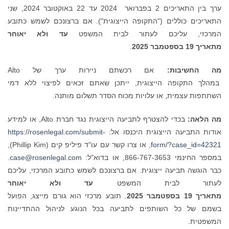
ערך בין התאריכים 2 בפברואר 2024 עד 22 באוקטובר 2024, שני
התאריכים כוללים ("התקופה הייצוגית"). אם ברצונכם לשמש כתובע
המרכזי, עליכם לעתור לבית המשפט
עד ולא יאוחר
מתאריך 19
בספטמבר 2025
.
מה החשיבות:
אם רכשתם ניירות ערך של Alto
במהלך התקופה הייצוגית, ייתכן שאתם זכאים לפיצוי ללא דמי
השתתפות עצמית, או עלויות מכוח הסדר תשלום מותנה.
מה הלאה:
בכדי להצטרף לתביעה הייצוגית נגד חברת Alto, או למידע
אודות התביעה הייצוגית היכנסו אל:
https://rosenlegal.com/submit-
form/?case_id=42321
, או צרו קשר עם עו"ד פיליפ קים (Phillip Kim),
במספר החינמי 866-767-3653, או בדוא"ל:
case@rosenlegal.com
.
כבר הוגשה תביעה ייצוגית. אם ברצונכם לשמש כתובע המרכזי, עליכם
לעתור לבית המשפט
עד ולא יאוחר
מתאריך 19
בספטמבר 2025
.
תובע מרכזי הוא גורם מייצג, הפועל
בשמם של כל השותפים לתביעה בכל הנוגע לניהול ההתדיינות
המשפטית.