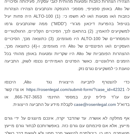
הצהירו הצהרות כוזבות ומטעות מהותית לגבי עסקיה, פעילותה וסיכוייה
של Alto. באופן ספציפי, מסמכי ההנפקה והנתבעים הצהירו הצהרות
כוזבות ו/או מטעות ו/או לא חשפו כי: (1) ALTO-100 היה פחות יעיל
בטיפול בהפרעת דיכאון מג‘ורי ("MDD") ממה שהנתבעים גרמו
למשקיעים להאמין; (2) בהתאם לכך, הסיכויים הקליניים, הרגולטוריים
והמסחריים של ALTO-100 היו מוגזמים; (3) כתוצאה מכך, הסיכויים
העסקיים ו/או הפיננסיים של Alto היו מוגזמים; ו-(4) כתוצאה מכך,
ההצהרות הפומביות של Alto היו שקריות ומטעות באופן מהותי בכל
הזמנים הרלוונטיים. כאשר הפרטים האמיתיים נכנסו לשוק, התביעה
טוענת כי למשקיעים נגרם נזק.
כדי להצטרף לתביעה הייצוגית נגד Alto, היכנסו
ל-
https://rosenlegal.com/submit-form/?case_id=42321
או צרו קשר
עם עו"ד פיליפ קים, במספר החינמי 866-767-3653, או
בדוא"ל
case@rosenlegal.com
לקבלת מידע על התביעה הייצוגית.
אף מחלקה לא אושרה. עד שהדבר יקרה, אינכם מיוצגים על ידי גורם
מייעץ, אלא אם סיכמתם עם גורם כזה. באפשרותכם לבחור גורם מייעץ
מטעמכם. כמו כן, ביכולתכם להישאר חבר סמוי ולא לעשות דבר בשלב