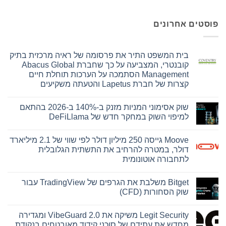
את פרסומה של ראיה מרכזית בתיק
קובנטרי, המצביעה על כך שחברת Abacus Global
Manage הסתמכה על הערכות תוחלת חיים
שוק אסימוני המניות מזנק ב-140% ב-2026 בהתאם
ש של DeFiLlama
Moove גייסה 250 מיליון דולר לפי שווי של 2.1 מיליארד
חיב את התשתית הגלובלית
ית
Bitget משלבת את הגרפים של TradingView עבור
Legit Security משיקה את VibeGuard 2.0 ומגדירה
ל סוכני קידוד מאובטחים בנקודת