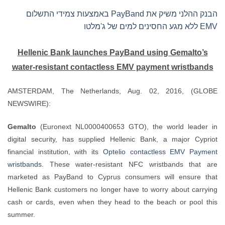
הבנק ההלני משיק את PayBand באמצעות צמידי התשלום
Hellenic Bank launches PayB
water-resistant contactless E
AMSTERDAM, The Netherlands, 
NEWSWIRE):
Gemalto
(Euronext NL0000400653 G
digital security, has supplied Hell
financial institution, with its
Optelio
wristbands
. These water-resistant
marketed as PayBand to Cyprus co
Hellenic Bank customers no longer ha
cash or cards, even when they head 
summer.