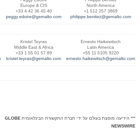
大中华地区 (Greater China)
Europe & CIS
+86 1059373046
+33 4 42 36 45 40
vivian.liang@gemalto.com
peggy.edoire@gemalto.com
phili
Shintaro Suzuki
Kristel Teyras
Asia Pacific
Middle East & Africa
+65 6317 8266
+33 1 55 01 57 89
shintaro.suzuki@gemalto.com
kristel.teyras@gemalto.com
ernest
 ידי חברת התקשורת הבינלאומית
GLOBE