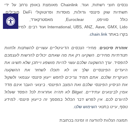
נכסים חוצי רשתות, ועוד. Chainlink מאומצת באופן נרחב על ידי
תשתיות שוק פיננסי גדולות, מוסדות ופרוטוקולי DeFi מובילים,
כולל סוויפט, Euroclear, מאסטרקארד, Fidelity
International, UBS, ANZ, Aave, GMX, Lido ועוד רבים. למידע נוסף,
בקרו באתר
chain.link
.
אזהרת סיכונים
: מחירי הנכסים הדיגיטליים עשויים להשתנות ולחוות
תנודתיות מחירים. השקיעו רק את מה שאתם יכולים להרשות לעצמכם
להפסיד. ערך ההשקעה שלכם עשוי להיות מושפע וייתכן שלא תשיגו את
היעדים הפיננסיים שלך או לא תוכלו לשחזר את ההשקעה
העיקרית שלכם. אתם תמיד צריכים לחפש ייעוץ פיננסי עצמאי ולשקול
את הניסיון הפיננסי שלכם ואת המצב הפיננסי. ביצועי העבר אינם מדד
אמין לביצועים עתידיים.
Bitget
לא תהיה אחראית לכל הפסד שעלול
להיגרם לכם. אין לפרש דבר הכלול במסמך זה כייעוץ פיננסי. למידע
נוסף, עיינו בתנאי
השימוש שלנו
.
תמונה הנלוות להודעה זו זמינה בכתובת