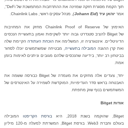
תוך הקמת מסגרת חזקה שמזינה את ההתרחבות המתמשכת של DeFi",
אמר
יוהאן עיד (
Johann Eid
)
, מנהל עסקים ראשי, Chainlink Labs.
האימוץ של Chainlink Proof of Reserve מחזק את המחויבות
של Bitget להציב סטנדרט גבוה יותר לשקיפות ואמון בתעשיית הנכסים
הדיגיטליים. אינטגרציה זו, המשלימה את
הוכחת העתודה
הקיימת שלה
ואת קרן ההגנה
המובילה בתעשייה
, מבטיחה שמשתמשים יוכלו לסחור
בביטחון רב יותר, בידיעה שהנכסים שלהם מגובים וניתנים לאימות בזמן
אמת.
יחד, צעדים אלה מחזקים את מעמדה של Bitget כבורסה ששמה את
האבטחה בראש סדר העדיפויות, המוקדשת לשמירה על האינטרסים של
המשתמשים בנוף שוק מתפתח.
אודות
Bitget
Bitget, שהוקמה בשנת 2018, היא
בורסת הקריפטו
המובילה
בעולם וחברת Web3. בורסת Bitget, המשרתת למעלה מ-120 מיליון