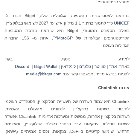
מטבע קריפטוגרפי.
בהתאם לאסטרטגיית ההשפעה הגלובלית שלה, Bitget חברה ל-
UNICEF
כדי לתמוך בחינוך 1.1 מיליון איש עד 2027 לשימוש בבלוקצ‘יין.
בעולם הספורט המוטורי, Bitget היא שותפת בורסת המטבעות
הקריפטוגרפים הבלעדית של
MotoGP™
, אחת מ- 156 החברות
הגדולות בעולם.
למידע נוסף, בקרו
באתר:
אתר
|
טוויטר
|
טלגרם
|
לינקדאין
|
Bitget Wallet
|
Discord
לפניות בנושא מדיה, אנא צרו קשר עם:
media@bitget.com
אודות
Chainlink
Chainlink היא עמוד השדרה של תעשיית הבלוקצ‘יין, הסטנדרט העולמי
לחיבור רשתות בלוקצ‘יין לנתונים מהעולם האמיתי,
רשתות בלוקצ‘יין אחרות, ממשלות ומערכות ארגוניות. Chainlink אפשרה
עשרות טריליוני עסקאות ערך ברחבי כלכלת הבלוקצ‘יין, ומעצימה
תרחישי שימוש קריטיים ב-DeFi, בנקאות, נכסים אמיתיים (RWA),