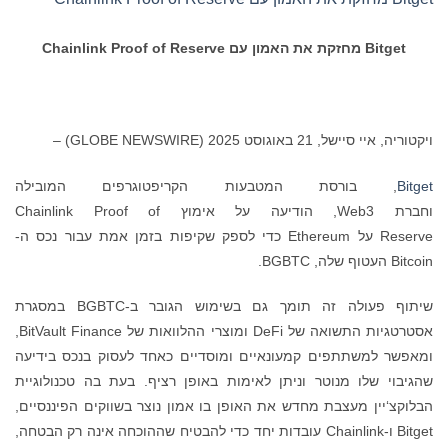
Bitget
מחזקת את האמון עם
Chainlink Proof of Reserve
ויקטוריה, איי סיישל, 21 באוגוסט 2025 (GLOBE NEWSWIRE) –
Bitget
, בורסת המטבעות הקריפטוגרפים המובילה
וחברת Web3, הודיעה על אימוץ Chainlink Proof of
Reserve על Ethereum כדי לספק שקיפות בזמן אמת עבור נכס ה-
Bitcoin העטוף שלה, BGBTC.
שיתוף פעולה זה תומך גם בשימוש הגובר ב-BGBTC במסגרת
אסטרטגיות התשואה של DeFi ומוצרי ההלוואות של BitVault Finance,
ומאפשר למשתתפים קמעונאיים ומוסדיים כאחד לעסוק בנכס בידיעה
שהגיבוי שלו מנוטר וניתן לאימות באופן רציף. בעת בה טכנולוגיית
הבלוקצ‘יין מעצבת מחדש את האופן בו אמון נוצר בשווקים הפיננסיים,
Bitget ו-Chainlink עובדות יחד כדי להבטיח שההוכחה אינה רק הבטחה,