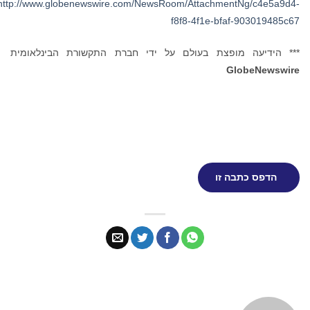
http://www.globenewswire.com/NewsRoom/AttachmentNg/c4e5a9d4-
f8f8-4f1e-bfaf-903019485c67
*** הידיעה מופצת בעולם על ידי חברת התקשורת הבינלאומית
GlobeNewswire
הדפס כתבה זו