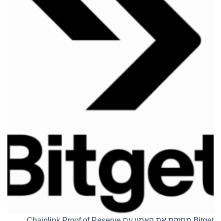
Bitget מחזקת את האמון עם Chainlink Proof of Reserve