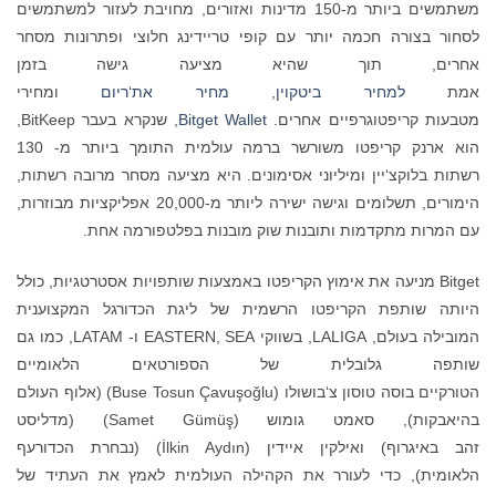
משתמשים ביותר מ-150 מדינות ואזורים, מחויבת לעזור למשתמשים
לסחור בצורה חכמה יותר עם קופי טריידינג חלוצי ופתרונות מסחר
אחרים, תוך שהיא מציעה גישה בזמן
אמת
למחיר ביטקוין
,
מחיר את‘ריום
ומחירי
מטבעות קריפטוגרפיים אחרים.
Bitget Wallet
, שנקרא בעבר BitKeep,
הוא ארנק קריפטו משורשר ברמה עולמית התומך ביותר מ- 130
רשתות בלוקצ‘יין ומיליוני אסימונים. היא מציעה מסחר מרובה רשתות,
הימורים, תשלומים וגישה ישירה ליותר מ-20,000 אפליקציות מבוזרות,
עם המרות מתקדמות ותובנות שוק מובנות בפלטפורמה אחת.
Bitget מניעה את אימוץ הקריפטו באמצעות שותפויות אסטרטגיות, כולל
היותה שותפת הקריפטו הרשמית של ליגת הכדורגל המקצוענית
המובילה בעולם, LALIGA, בשווקי EASTERN, SEA ו- LATAM, כמו גם
שותפה גלובלית של הספורטאים הלאומיים
הטורקיים בוסה טוסון צ‘בושולו (Buse Tosun Çavuşoğlu) (אלוף העולם
בהיאבקות), סאמט גומוש (Samet Gümüş) (מדליסט
זהב באיגרוף) ואילקין איידין (İlkin Aydın) (נבחרת הכדורעף
הלאומית), כדי לעורר את הקהילה העולמית לאמץ את העתיד של