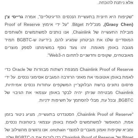
אלא ניתנת להוכחה.
"שקיפות היא חיונית בתעשיית הנכסים הדיגיטליים", אמרה
גרייסי צ‘ן
(
Gracy Chen
)
,
מנכ"לית Bitget. "על ידי אימוץ Proof of Reserve
מובילת התעשייה של Chainlink, אנו נותנים למשתמשים ולשותפים
המוסדיים שלנו את הביטחון שמגיע להם, בידיעה ש-BGBTC תמיד
מגובה באופן מאומת. זהו צעד נוסף במשימתנו לספק מוצרים
מאובטחים, שקופים וחדשניים לתחום ה-Web3".
Chainlink Proof of Reserve ממנפת רשתות מבוזרות של Oracle כדי
לאמת באופן אוטונומי את מאזני הרזרבה המגבים אסימוני נכסים. על ידי
פרסום נתונים ברשת הבלוקצ‘יין המשקפים עתודות נכסים אמיתיות,
Chainlink מבטיחה שניתן יהיה לבקר באופן עצמאי את הגיבוי של
BGBTC, ובכל עת, מבלי להסתמך על חשיפות ידניות.
"Chainlink Proof of Reserve, הסטנדרט בתעשייה, מציע ניטור בזמן
אמת, המאפשר למשתמשים לאמת באופן עצמאי ביטחונות נכסים,
ומביא שקיפות ואמון מוגברים למוצרי onchain. אנו נרגשים מהשילוב של
Bitget של Chainlink Proof of Reserve כדי לגבות את ה-BGBTC שלה,