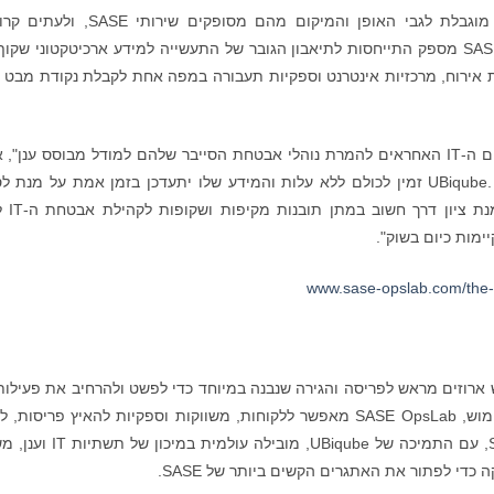
עד כה, לארגונים ולשותפות שלהם הייתה נראות מוגבלת לגבי האופן והמיקום מהם מסופקים שי
מסתמכים על נתונים מפולחים ולא שלמים. SASE Map מספק התייחסות לתיאבון הגובר של התעשייה למידע ארכיטקטוני שק
PoP) של ספקיות, שותפות אירוח, מרכזיות אינטרנט וספקיות תעבורה במפה אחת לקבלת נקודת מבט
"SASE Map מביא בהירות נחוצה למקצוענים בתחום ה-IT האחראים להמרת נוהלי אבטחת הסייבר שלהם למודל מבוסס ענן"
נביל ל. סולי (Nabil L. Souli), מנכ"ל UBiqube. "SASE Map זמין לכולם ללא עלות והמידע שלו יתעדכן בזמן אמת על מנת
בתכנון הפריסה ובבוררויות קשו
שי שימוש ארוזים מראש לפריסה והגירה שנבנה במיוחד כדי לפשט ולהרחיב את פעילות
SASE. על ידי אספקת "ערכות פעולות" מוכנות לשימוש, SASE OpsLab מאפשר ללקוחות, משווקות וספקיות להאיץ פריסות
הגירות ולהפחית סיכונים תפעוליים. SASE OpsLab, עם התמיכה של UBiqube, מובילה 
כדי לפתור את האתגרים הקשים ביותר של SASE.