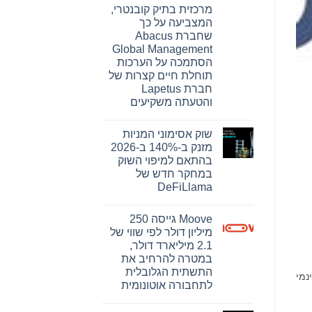
מדווחת
מרכזית בתיק קובנטרי,
על
תוצאות
המצביעה על כך
פיננסיות
שחברת Abacus
ותפעוליות
ברבעון
Global Management
השני
הסתמכה על הערכות
ובמחצית
הראשונה
תוחלת חיים קצרות של
של
חברת Lapetus
2026
והטעתה משקיעים
אין
תגובות
שוק אסימוני המניות
על
בית
מזנק ב-140% ב-2026
המשפט
בהתאם למיפוי השוק
התיר
את
במחקר חדש של
פרסומה
DeFiLlama
של
ראיה
אין
מרכזית
תגובות
בתיק
Moove גייסה 250
על
קובנטרי,
שוק
מיליון דולר לפי שווי של
המצביעה
אסימוני
על
2.1 מיליארד דולר,
המניות
כך
מזנק
במטרה להרחיב את
שחברת
ב-140%
Abacus
התשתית הגלובלית
ב-2026
על השקת SASE Map, פורטל חינמי
Global
בהתאם
לתחבורה אוטונומית
Management
למיפוי
הסתמכה
אין
השוק
על
תגובות
במחקר