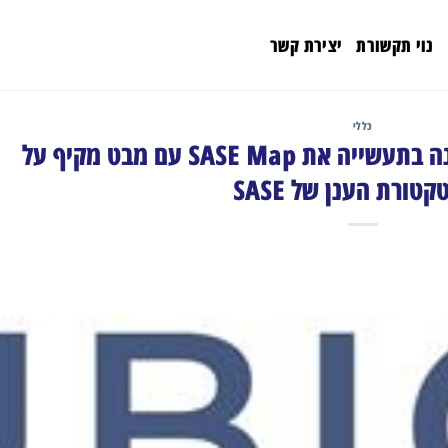
נוי תקשורת
יצירת קשר
כללי
UBiqube משחררת לראשונה בתעשייה את SASE Map עם מבט מקיף על
קטורת הענן של SASE