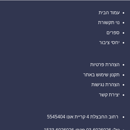
אם
(נאסד"ק:
משרד
סבלתם
ELWT),
רוזן
הפסדים
אתם
עורכי
ב-
עמוד הבית
מוזמנים
דין
Barclays
ליצור
בנוגע
PLC
קשר
לזכויותיכם
נוי תקשורת
(NYSE:
עם
BCS),
משרד
אתם
ספרים
רוזן
מוזמנים
עורכי
ליצור
דין
יחסי ציבור
קשר
בנוגע
עם
לזכויותיכם
משרד
רוזן
עורכי
דין
הצהרת פרטיות
בנוגע
לזכויותיכם
תקנון שימוש באתר
הצהרת נגישות
יצירת קשר
רחוב החבצלת 4 קריית אונו 5545404