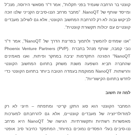
קוונטי בר הרחבה שעמיד בפני תקלות", אמר ד"ר מסאשי הירוסה, מנכ"ל
ומייסד שותף של NanoQT. "מחבר מרחב הננו-סיבים הקנייני שלנו זוכה
לביקוש גבוה לא רק להרחבת המחשוב הקוונטי, אלא גם לשילוב מעבדים
קוונטיים עם יכולות תקשורת קוונטית".
"אנו שמחים להמשיך ולתמוך בפריצת הדרך של NanoQT", אמר ד"ר
נובי קמבה, שותף מנהל בחברת Phoenix Venture Partners (PVP).
"NanoQT הפגינה התקדמות יציבה במחקר ופיתוח, ואנו מאמינים
שהחברה תביא השפעה משנת משחק בתחום המחשוב הקוונטי
והרשתות. NanoQT ממוקמת בעמדה הטובה ביותר בתחום הקוונטי כדי
לחדש בתחום הקישוריות".
למה זה חשוב
המחבר הקוונטי הוא סוג התקן קריטי ומתפתח – חיוני לא רק
למודולריזציה של מעבדים קוונטיים, אלא גם להרחבתם למערכות
מאפשרות רשתיות ותקשורתיות. הגישה של NanoQT היא מרחב
ננו-סיבים בעלי הפסדים נמוכים במיוחד, המתפקד כחיבור סיב אופטי