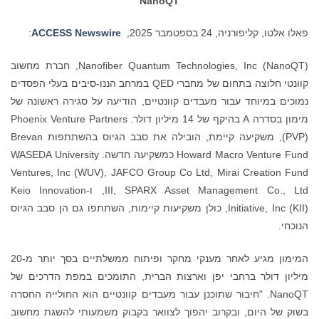
NanoQT
פאלו אלטו, קליפורניה, 24 בספטמבר 2025,
ACCESS Newswire
:
Nanofiber Quantum Technologies, Inc (NanoQT), חברת מחשוב
קוונטי חלוצה בתחום של מחברי QED במרחב הננו-סיבים בעלי הפסדים
נמוכים במיוחד עבור מעבדים קוונטיים, הודיעה על סגירה ראשונה של
מימון בסדרה A בהיקף של 14 מיליון דולר. Phoenix Venture Partners
(PVP), משקיעה קיימת, הובילה את סבב הגיוס בהשתתפות Brevan
Howard Macro Venture Fund כמשקיעה חדשה. WASEDA University
Ventures, Inc (WUV), JAFCO Group Co Ltd, Mirai Creation Fund
III, SPARX Asset Management Co., Ltd, ו-Keio Innovation
Initiative, Inc (KII), כולן משקיעות קיימות, השתתפו גם הן סבב הגיוס
הנוכחי.
המימון מגיע לאחר מענקי מחקר ופיתוח ממשלתיים בסך יותר מ-20
מיליון דולר ברחבי יפן וארצות הברית, התומכים במפת הדרכים של
NanoQT. "חיבור שתוכנן עבור מעבדים קוונטיים הוא החולייה החסרה
בשוק של היום, ובקרוב יהפוך לצוואר בקבוק משמעותי להשגת מחשוב