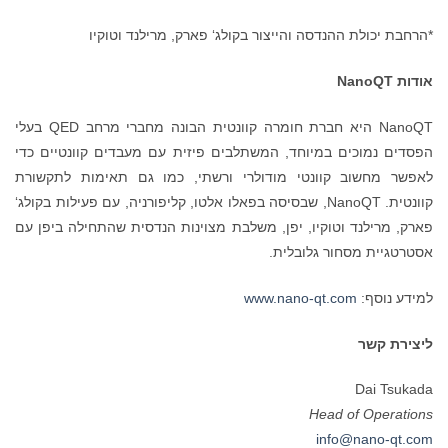
*הרחבת יכולת ההנדסה והייצור בקולג‘ פארק, מרילנד וטוקיו
אודות NanoQT
NanoQT היא חברת חומרה קוונטית הבונה מחברי מרחב QED בעלי
הפסדים נמוכים במיוחד, המשתלבים פיזית עם מעבדים קוונטיים כדי
לאפשר מחשוב קוונטי מודולרי ורשתי, כמו גם תאימות לתקשורת
קוונטית. NanoQT, שבסיסה בפאלו אלטו, קליפורניה, עם פעילות בקולג‘
פארק, מרילנד וטוקיו, יפן, משלבת מצוינות הנדסית שהתחילה ביפן עם
אסטרטגיית מסחור גלובלית.
למידע נוסף:
www.nano-qt.com
ליצירת קשר
Dai Tsukada
Head of Operations
info@nano-qt.com