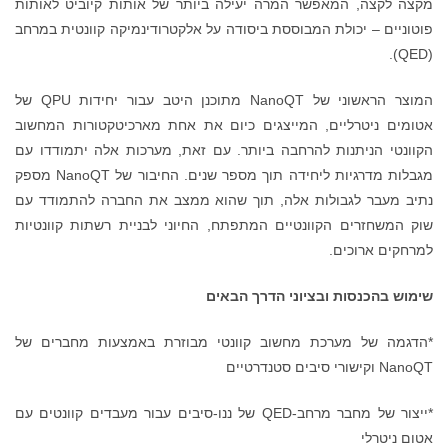
מקצה לקצה, המאפשר המרה יעילה ביותר של אותות קיוביט לאותות
פוטוניים – יכולת המבוססת ביסודה על אלקטרודינמיקה קוונטית במרחב
(QED).
המוצר הראשוני של NanoQT מתוכנן היטב עבור יחידות QPU של
אטומים ניטרליים, המייצגים כיום את אחת מארכיטקטורות המחשוב
הקוונטי הניתנות להרחבה ביותר. עם זאת, מערכות אלה יתמודדו עם
מגבלות מדרגיות ליחידה תוך מספר שנים. החיבור של NanoQT מספק
נתיב מעבר לגבולות אלה, תוך שהוא ממצב את החברה להתמודד עם
שוק המשחזרים הקוונטיים המתפתח, החיוני לבניית רשתות קוונטיות
למרחקים ארוכים.
שימוש בהכנסות ובציוני הדרך הבאים
*הדגמה של מערכת מחשוב קוונטי מבוזרת באמצעות מחברים של
NanoQT וקישורי סיבים סטנדרטיים
*ייצור של מחבר מרחב-QED של ננו-סיבים עבור מעבדים קוונטים עם
אטום ניטרלי