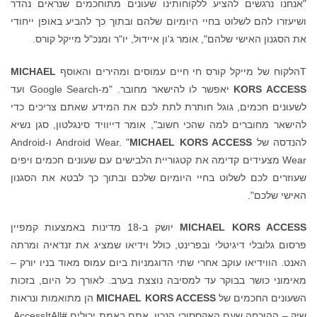
"אנחנו נרגשים להציע ללקוחותינו שעונים מתוחכמים שנראים נהדר
ושיעזרו להם לשלוט בחיי היומיום שלהם ובתוך כך להביע באופן ייחודי
את הסגנון האישי שלהם", אומר ג'ון איידול, יו"ר ומנכ"ל מייקל קורס.
Tהלקוח של מייקל קורס חי חיים עמוסים ומהירים והאוסף
MICHAEL
KORS ACCESS
יאפשר לו להישאר מחובר. "מ-Google Search ועד
לשעונים חכמים, גוגל חותרת לתת לכם את המידע שאתם צריכים כדי
להישאר מחוברים למה שהכי חשוב", אומר דייוויד סינגלטון, סגן נשיא
להנדסה של Android Wear. "
MICHAEL KORS ACCESS
ו-Android
Wear מצעידים קדימה את קטגוריית הלבישים עם שעונים חכמים ויפים
שעוזרים לכם לשלוט בחיי היומיום שלכם ובתוך כך לבטא את הסגנון
האישי שלכם".
MICHAEL KORS ACCESS
יושק ב-18 מדינות באמצעות קמפיין
פרסום גלובלי דיגיטלי ובפרינט, כולל וידיאו שמציג את זנדאיה ומרתה
האנט. הווידיאו עוקב אחרי שתי הדוגמניות ביום עמוס מאוד בניו יורק –
מאימוני כושר בבוקר עד למסיבה נוצצת בערב. לאורך כל היום, בזכות
השעונים החכמים של
MICHAEL KORS ACCESS
הן מתואמות ונראות
שיק – ההוכחה שעם האקססורי הנכון, אתם באמת יכולים #AccessItAll.