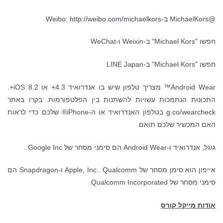
@MichaelKors ב-Weibo:
http://weibo.com/michaelkors
חפשו "Michael Kors" ב-Weixin ו-WeChat
חפשו "Michael Kors" ב-LINE Japan
Android Wear™ מצריך טלפון שיש בו אנדרואיד 4.3+ או iOS 8.2+.
התכונות הנתמכות עשויות להשתנות בין הפלטפורמות. בקרו באתר
g.co/wearcheck
בטלפון האנדרואיד או ה-iPhone® שלכם כדי לראות
האם המכשיר שלכם תואם.
גוגל, אנדרואיד ו-Android Wear הם סימני מסחר של Google Inc..
אייפון הוא סימן מסחר של Apple, Inc.. Qualcomm ו-Snapdragon הם
סימני מסחר של Qualcomm Incorporated.
אודות מייקל קורס