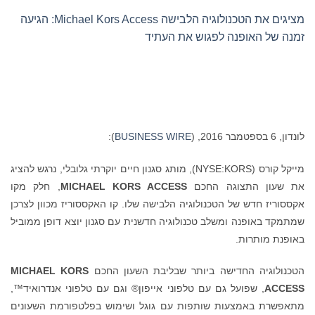
מציגים את הטכנולוגיה הלבישה Michael Kors Access: הגיעה
זמנה של האופנה לפגוש את העתיד
לונדון, 6 בספטמבר 2016, (
BUSINESS WIRE
):
מייקל קורס (NYSE:KORS), מותג סגנון חיים יוקרתי גלובלי, נרגש להציג
את שעון התצוגה החכם
MICHAEL KORS ACCESS
, חלק מקו
אקססוריז חדש של הטכנולוגיה הלבישה שלו. קו האקססוריז מכוון לצרכן
שמתמקד באופנה ומשלב טכנולוגיה חדשנית עם סגנון יוצא דופן ממוביל
באופנת מותרות.
הטכנולוגיה החדישה ביותר שבליבת השעון החכם
MICHAEL KORS
ACCESS
, שפועל גם עם טלפוני אייפון® וגם עם טלפוני אנדרואיד™,
מתאפשרת באמצעות שותפות עם גוגל ושימוש בפלטפורמת השעונים