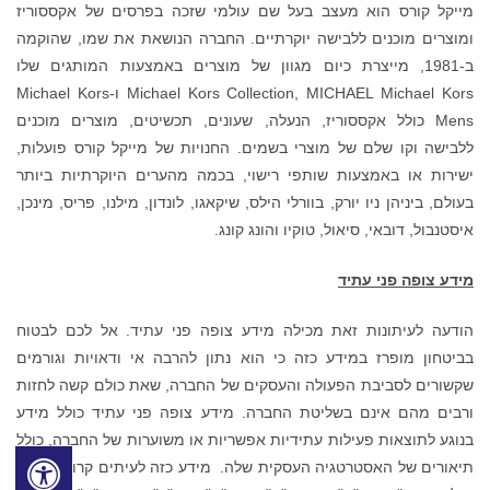
מייקל קורס הוא מעצב בעל שם עולמי שזכה בפרסים של אקססוריז
ומוצרים מוכנים ללבישה יוקרתיים. החברה הנושאת את שמו, שהוקמה
ב-1981, מייצרת כיום מגוון של מוצרים באמצעות המותגים שלו
Michael Kors Collection, MICHAEL Michael Kors ו-Michael Kors
Mens כולל אקססוריז, הנעלה, שעונים, תכשיטים, מוצרים מוכנים
ללבישה וקו שלם של מוצרי בשמים. החנויות של מייקל קורס פועלות,
ישירות או באמצעות שותפי רישוי, בכמה מהערים היוקרתיות ביותר
בעולם, ביניהן ניו יורק, בוורלי הילס, שיקאגו, לונדון, מילנו, פריס, מינכן,
איסטנבול, דובאי, סיאול, טוקיו והונג קונג.
מידע צופה פני עתיד
הודעה לעיתונות זאת מכילה מידע צופה פני עתיד. אל לכם לבטוח
בביטחון מופרז במידע כזה כי הוא נתון להרבה אי ודאויות וגורמים
שקשורים לסביבת הפעולה והעסקים של החברה, שאת כולם קשה לחזות
ורבים מהם אינם בשליטת החברה. מידע צופה פני עתיד כולל מידע
בנוגע לתוצאות פעילות עתידיות אפשריות או משוערות של החברה, כולל
תיאורים של האסטרטגיה העסקית שלה. מידע כזה לעיתים קרובות כולל