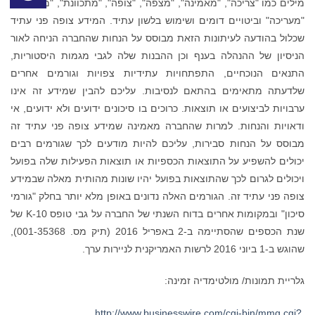
מילים כמו "צריכה", "מאמינה", "מצפה", "צופה", "מתכוונת", "מתכננת",
"מעריכה" וביטויים דומים ושימוש בלשון עתיד. המידע צופה פני עתיד
שכלול בהודעה לעיתונות הזאת מבוסס על הנחות שהחברה הניחה לאור
הניסיון של ההנהלה בענף וכן ההבנות שלה לגבי מגמות היסטוריות,
התנאים הנוכחיים, התפתחויות עתידיות צפויות וגורמים אחרים
שלדעתה מתאימים בהתאם לנסיבות. עליכם להבין שמידע זה אינו
ערבויות לביצועים או תוצאות. כרוכים בו סיכונים ידועים ולא ידועים, אי
ודאויות והנחות. למרות שהחברה מאמינה שמידע צופה פני עתיד זה
מבוסס על הנחות סבירות, עליכם להיות מודעים לכך שגורמים רבים
יכולים להשפיע על התוצאות הכספיות או תוצאות הפעילות שלה בפועל
ויכולים לגרום לכך שהתוצאות בפועל יהיו שונות מהותית מאלה שבמידע
צופה פני עתיד זה. הגורמים האלה נדונים באופן מלא יותר בחלק "גורמי
סיכון" ובמקומות אחרים בדוח השנתי של החברה על גבי טופס 10-K של
שנת הכספים שהסתיימה ב-2 באפריל 2016 (תיק מס. 001-35368),
שהוגש ב-1 ביוני 2016 לרשות האמריקנית לניירות ערך.
גלריית תמונות/ מולטימדיה זמינה:
http://www.businesswire.com/cgi-bin/mmg.cgi?