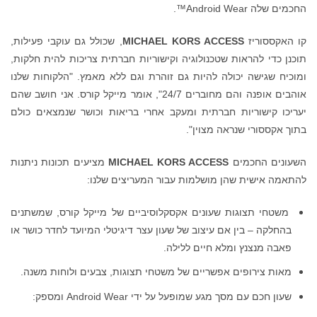
החכמים שלה Android Wear™.
קו האקססוריז
MICHAEL KORS ACCESS
, שכולל גם עוקבי פעילות,
תוכנן כדי להראות שטכנולוגיה וקישוריות חברתית צריכות להית חלקות,
ומוכיח שגישה יכולה להיות גם זוהרת וגם ללא מאמץ. "הלקוחות שלנו
אוהבים אופנה והם מחוברים 24/7", אומר מייקל קורס. אני חושב שהם
יעריכו קישוריות חברתית ומעקב אחרי בריאות וכושר שנמצאים כולם
בתוך אקססורי שנראה מצוין".
השעונים החכמים
MICHAEL KORS ACCESS
מציעים תכונות ניתנות
להתאמה אישית שהן מושלמות עבור המעריצים שלנו:
משטחי תצוגות שעונים אקסקלוסיביים של מייקל קורס, שמשתנים
בהחלקה – בין אם עיצוב של שעון עצר דיגיטלי המיועד לחדר כושר או
פאבה מנצנץ ומלא חיים ללילה.
מאות צירופים אפשריים של משטחי תצוגות, צבעים ולוחות משנה.
שעון חכם עם מסך מגע שמופעל על ידי Android Wear ומספק: