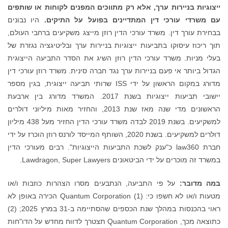
ייצוגיות בניירות ערך, אלא רק מתווכים המפנים לקוחות או שותפים
עם משרדי עורכי דין המתדיינים בפועל על התיקים.
היו נבונים
בבחירת עורך דין. משרד עורכי הדין רוזן מייצג משקיעים ברחבי העולם,
תוך ריכוז עיסוקו בתביעות ייצוגיות בניירות ערך ובליטיגציה נגזרת של
בעלי מניות. משרד עורכי הדין רוזן השיג את הסדר התביעה הייצוגית
הגדול ביותר אי פעם בניירות ערך נגד חברה סינית. משרד רוזן עורכי דין
מדורג במקום הראשון על ידי ISS שרותי תביעה ייצוגית, בגין מספר
יישובי תביעות ייצוגיות בשנת 2017. המשרד מדורג בין ארבעת
הראשונים מדי שנה מאז שנת 2013, והחזיר מאות מיליוני דולרים
למשקיעים. בשנת 2019 לבדה משרד עורכי הדין החזיר מעל 438 מיליון
דולרים למשקיעים. בשנת 2020, השותף המייסד לורנס רוזן הוכרז על ידי
חברת law360 כ"ענק לשכת התביעות הייצוגיות". רבים מעורכי הדין
במשרד זה מוכרים על ידי הביטאונים Lawdragon, Super Lawyers.
במה מדובר:
על פי התביעה, הנתבעים מסרו הצהרות כוזבות ו/או
מטעות ו/או לא חשפו כי: (1) Quantum Corporation הכירה באופן לא
ראוי בהכנסות במהלך שנת הכספים שהסתיימה ב-31 במרץ 2025; (2)
כתוצאה מכך, Quantum Corporation תצטרך לדווח מחדש על הדו"חות