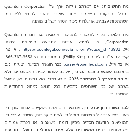
מה החשיבות:
אם רכשתם ניירות ערך של Quantum Corporation
במהלך התקופה הייצוגית, ייתכן שאתם זכאים לפיצוי ללא דמי
השתתפות עצמית, או עלויות מכוח הסדר תשלום מותנה.
מה הלאה:
בכדי להצטרף לתביעה הייצוגית נגד חברת Quantum
Corporation, או למידע אודות התביעה הייצוגית היכנסו
אל:
https://rosenlegal.com/submit-form/?case_id=43932
, או צרו
קשר עם עו"ד פיליפ קים (Phillip Kim), במספר החינמי 866-767-3653,
או בדוא"ל:
case@rosenlegal.com
. כבר הוגשה תביעה ייצוגית. אם
ברצונכם לשמש כתובע המרכזי, עליכם לעתור לבית המשפט
עד ולא
יאוחר מתאריך 3
בנובמבר 2025
.
תובע מרכזי הוא גורם מייצג, הפועל
בשמם של כל השותפים לתביעה בכל הנוגע לניהול ההתדיינות
המשפטית.
למה משרד רוזן עורכי דין:
אנו מעודדים את המשקיעים לבחור עורך דין
ראוי, בעל עבר של הצלחות מובילות. לעיתים קרובות, משרדי עורכי דין
המוציאים הודעות חסרים ניסיון דומה, משאבים, או הכרת עמיתים
משמעותית.
רבים ממשרדים אלה אינם מטפלים בפועל בתביעות