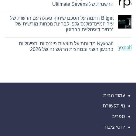
Capital
PU
הרשמית של Ultimate Sevens
Hamilton
Prime
Ltd.‎
מרחיבה
אין
את
התקשרו
תגובות
Bitget חתמה על הסכם שיתוף פעולה עם הרשות של
על
בהסכם
המסחר
שיווק
בזהב
Corpay
עיר המיינדפולנס גלפו לבחינת נוכחות מורשית של
עם
Cross-
והפניית
נכסים דיגיטליים בבהוטן
השקת
לקוחות
Border
מונתה
XAUUSD247
אין
לשותפת
תגובות
המט"ח
Nyxoah מדווחת על תוצאות פיננסיות ותפעוליות
על
הרשמית
Bitget
ברבעון השני ובמחצית הראשונה של 2026
של
חתמה
Ultimate
על
אין
Sevens
הסכם
תגובות
על
שיתוף
פעולה
Nyxoah
עם
מדווחת
על
הרשות
של
תוצאות
עיר
פיננסיות
ותפעוליות
המיינדפולנס
גלפו
ברבעון
השני
לבחינת
עמוד הבית
נוכחות
ובמחצית
מורשית
הראשונה
נוי תקשורת
של
של
2026
נכסים
דיגיטליים
ספרים
בבהוטן
יחסי ציבור