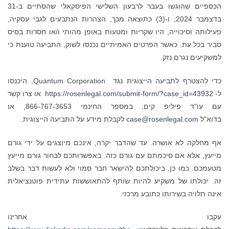
הכספיים שהוגשו בעבר לרבעון השלישי הפיסקאלי שהסתיים ב-31
בדצמבר 2024; ו-(3) כתוצאה מכך, הצהרות הנתבעים לגבי עסקיה,
פעילותה וסיכוייה, היו שקריות ומטעות באופן מהותי ו/או חסרות בסיס
סביר בכל עת. כאשר הפרטים האמיתיים נכנסו לשוק, התביעה טוענת כי
למשקיעים נגרם נזק.
כדי להצטרף לתביעה הייצוגית נגד Quantum Corporation, היכנסו
ל-
https://rosenlegal.com/submit-form/?case_id=43932
או צרו קשר
עם עו"ד פיליפ קים, במספר החינמי 866-767-3653, או
בדוא"ל
case@rosenlegal.com
לקבלת מידע על התביעה הייצוגית.
אף מחלקה לא אושרה. עד שהדבר יקרה, אינכם מיוצגים על ידי גורם
מייעץ, אלא אם סיכמתם עם גורם כזה. באפשרותכם לבחור גורם מייעץ
מטעמכם. כמו כן, ביכולתכם להישאר חבר סמוי ולא לעשות דבר בשלב
זה. יכולתו של משקיע להיות שותף להתאוששות עתידית פוטנציאלית
אינה תלויה בשירותו כתובע מרכזי.
עקבו אחרינו