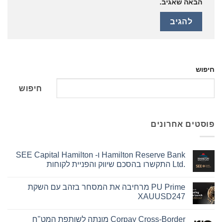
הבאה שאגיב.
חיפוש
חיפוש
פוסטים אחרונים
Hamilton Reserve Bank ו- SEE Capital Hamilton
Ltd.‎ התקשרו בהסכם שיווק והפניית לקוחות
אין
תגובות
PU Prime מרחיבה את המסחר בזהב עם השקת
על
Hamilton
XAUUSD247
Reserve
Bank
אין
ו-
תגובות
Corpay Cross-Border מונתה לשותפת המט"ח
על
SEE