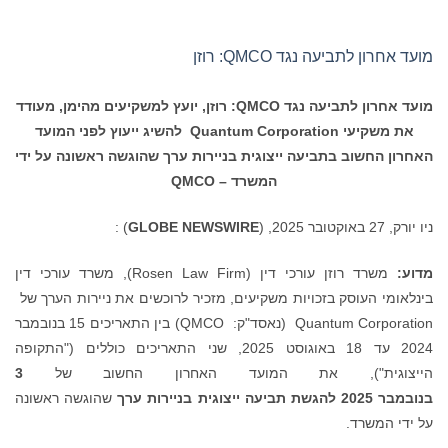
מועד אחרון לתביעה נגד QMCO: רוזן
מועד אחרון לתביעה נגד
QMCO
: רוזן, יועץ למשקיעים מהימן, מעודד
את משקיעי
Quantum Corporation
להשיג ייעוץ לפני המועד
האחרון החשוב בתביעה ייצוגית בניירות ערך שהוגשה ראשונה על ידי
המשרד –
QMCO
ניו יורק, 27 באוקטובר 2025, (
GLOBE NEWSWIRE
) :
מדוע:
משרד רוזן עורכי דין (Rosen Law Firm), משרד עורכי דין
בינלאומי העוסק בזכויות משקיעים, מזכיר לרוכשים את ניירות הערך של
Quantum Corporation (נאסד"ק: QMCO) בין התאריכים 15 בנובמבר
2024 עד 18 באוגוסט 2025, שני התאריכים כוללים ("התקופה
הייצוגית"), את המועד האחרון החשוב של
3
בנובמבר
2025
להגשת תביעה ייצוגית בניירות ערך
שהוגשה ראשונה
על ידי המשרד.