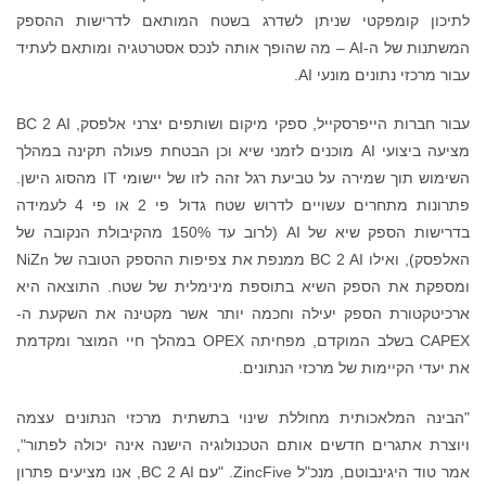
לתיכון קומפקטי שניתן לשדרג בשטח המותאם לדרישות ההספק
המשתנות של ה-AI – מה שהופך אותה לנכס אסטרטגיה ומותאם לעתיד
עבור מרכזי נתונים מונעי AI.
עבור חברות הייפרסקייל, ספקי מיקום ושותפים יצרני אלפסק, BC 2 AI
מציעה ביצועי AI מוכנים לזמני שיא וכן הבטחת פעולה תקינה במהלך
השימוש תוך שמירה על טביעת רגל זהה לזו של יישומי IT מהסוג הישן.
פתרונות מתחרים עשויים לדרוש שטח גדול פי 2 או פי 4 לעמידה
בדרישות הספק שיא של AI (לרוב עד 150% מהקיבולת הנקובה של
האלפסק), ואילו BC 2 AI ממנפת את צפיפות ההספק הטובה של NiZn
ומספקת את הספק השיא בתוספת מינימלית של שטח. התוצאה היא
ארכיטקטורת הספק יעילה וחכמה יותר אשר מקטינה את השקעת ה-
CAPEX בשלב המוקדם, מפחיתה OPEX במהלך חיי המוצר ומקדמת
את יעדי הקיימות של מרכזי הנתונים.
"הבינה המלאכותית מחוללת שינוי בתשתית מרכזי הנתונים עצמה
ויוצרת אתגרים חדשים אותם הטכנולוגיה הישנה אינה יכולה לפתור",
אמר טוד היגינבוטם, מנכ"ל ZincFive. "עם BC 2 AI, אנו מציעים פתרון