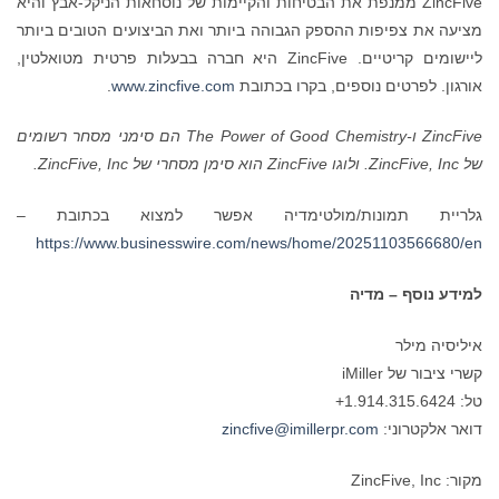
ZincFive ממנפת את הבטיחות והקיימות של נוסחאות הניקל-אבץ והיא
מציעה את צפיפות ההספק הגבוהה ביותר ואת הביצועים הטובים ביותר
ליישומים קריטיים. ZincFive היא חברה בבעלות פרטית מטואלטין,
אורגון. לפרטים נוספים, בקרו בכתובת
www.zincfive.com
.
ZincFive
ו-
The Power of Good Chemistry
הם
סימני מסחר רשומים
של
ZincFive, Inc
.
ולוגו
ZincFive
הוא
סימן מסחרי של
ZincFive, Inc
.
גלריית תמונות/מולטימדיה אפשר למצוא בכתובת –
https://www.businesswire.com/news/home/20251103566680/en
למידע נוסף – מדיה
איליסיה מילר
קשרי ציבור של iMiller
טל: ‎+1.914.315.6424
דואר אלקטרוני:
zincfive@imillerpr.com
מקור: ZincFive, Inc