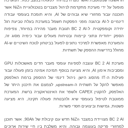
הראשונה שממוטבת ואשר נוצרה במיוחד לפעולה במצב כפול. המערכת
מופעל על ידי מערכת מתקדמת לניהול מצברים בטכנולוגיית NiZn אשר
תוכננה עבור מחזורי שיא גבוהים של AI, והיא תומכת בעומסי עבודה
דינמיים ל-AI ובהגנה מפני הפסקות חשמל במערכת בעלת טביעת רגל
יחידה וקומפקטית. ל-BC 2 AI תגובת מעבר מהירה במיוחד, צפיפות
הספק ייחודית ונתוני קיימות ובטיחות מעולים עבור כימיה מסוג זה,
והמערכת מאפשרת למרכזי נתונים לפעול בביטחון לנוכח השינויים ש-AI
מחולל בדרישות ההספק של תשתיות.
מערכת BC 2 AI עוצבה לספיגת עומסי מעבר חדים מאשכולות GPU
ומסביבות אימון AI, והיא מציעה בנוסף תמיכה אמינה בזמן פעולה עבור
פעילות ה-IT מהסוג הישן. ניהול דינמי של ההספק ברמת האלפסק
מאפשר להקל על תשתית ה-upstream, לצמצם את תיכנון היתר של
האלפסק, להקטין CAPEX ולשפר את האינטראקציה ברשת. המערכת
ממוטבת לטיפול בעומסי שיא ולהבטחת פעולה תקינה, היא מציעה
פשטות, גמישות וביצועים חסרי פשרות.
BC 2 AI מצויידת במצבר NiZn חדש עם קיבולת של 90Ah, אשר תוכנן
למחזורי פריקה בעוצמה גבוהה, והיא משלבת בין חיי שירות ארוכים