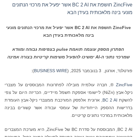
ZincFive חושפת את BC 2 AI אשר יפעיל את מרכזי הנתונים
מונעי בינה מלאכותית בעידן הבא
ZincFive
חושפת את
BC 2 AI
אשר
יפעיל את מרכזי הנתונים מונעי
בינה מלאכותית בעידן הבא
הפתרון מספק עוצמה
תואמת
pulse
בצפיפות גבוהה ומוודא
שמרכזי נתוני ה-
AI
ימשיכו להפעיל משימות קריטיות בצורה אמינה
פורטלנד, אורגון, 3 בנובמבר 2025, (
BUSINESS WIRE
):
ZincFive
®, חברה עולמית מובילה לפתרונות המבוססים על מצברי
ניקל-אבץ (NiZn) ליישומי אספקת חשמל מיידיים, הכריזה היום על צפי
להשקת
BC 2 AI
, ארונית אלפסק המורכבת ממצברי ניקל-אבץ העומדת
בדרישות ההספק הייחודיות של עומסי עבודה אשר קשורים בבינה
מלאכותית במרכזי נתונים קריטיים.
BC 2 AI, המבוססת על סדרת BC של ZincFive, היא מערכת המצברים