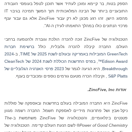
הספק בטוח, בר קיימא ומוכן לעתיד אשר תוכנן לטפל בעומסי העבודה
התובעניים ביותר של הבינה המלאכותית תוך המשך תמיכה בגיבוי IT
מהסוג הישן. זהו רגע מכונן לא רק עבור ZincFive אלא גם עבור ענף
מרכזי הנתונים כולו במהלך התאמתו לעידן ה-AI".
הטכנולוגיה של ZincFive זוכה להכרה הולכת וגוברת ולהטמעה ברחבי
העולם. החברה קיבלה להכרה גלובלית, כולל
ברשימת חברות
GreenTech המובילות באמריקה ובעולם לשנת 2025 של TIME
, ב-
2024
Edison Award™
,
בפרס החדשנות הכוללת לשנת 2024 של CleanTech
Breakthrough
, היא הגיעה לגמר של
2023 פרסי האנרגיה הגלובליים של
S&P Platts
, וקיבלה הכרה מטעם גורמים נוספים ומכובדים בענף.
אודות
ZincFive, Inc
.
ZincFive היא החברה המובילה בעולם בחדשנות ובאספקה של סוללות
ניקל-אבץ ושל פתרונות מידיים לאספקת חשמל. החברה רשמה מגוון
פטנטים בינלאומיים, והטכנולוגיה של ZincFive משתמשת ב-
The
Power of Good Chemistry®
לשם הנעת העולם קדימה. הטכנולוגיה של