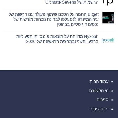
Capital
PU
הרשמית של Ultimate Sevens
Hamilton
Prime
Ltd.‎
מרחיבה
אין
את
התקשרו
תגובות
Bitget חתמה על הסכם שיתוף פעולה עם הרשות של
על
בהסכם
המסחר
שיווק
בזהב
Corpay
עיר המיינדפולנס גלפו לבחינת נוכחות מורשית של
עם
Cross-
והפניית
נכסים דיגיטליים בבהוטן
השקת
לקוחות
Border
מונתה
XAUUSD247
אין
לשותפת
תגובות
המט"ח
Nyxoah מדווחת על תוצאות פיננסיות ותפעוליות
על
הרשמית
Bitget
ברבעון השני ובמחצית הראשונה של 2026
של
חתמה
Ultimate
על
אין
Sevens
הסכם
תגובות
על
שיתוף
פעולה
Nyxoah
עם
מדווחת
על
הרשות
של
תוצאות
עיר
פיננסיות
ותפעוליות
המיינדפולנס
גלפו
ברבעון
השני
לבחינת
עמוד הבית
נוכחות
ובמחצית
מורשית
הראשונה
נוי תקשורת
של
של
2026
נכסים
דיגיטליים
ספרים
בבהוטן
יחסי ציבור