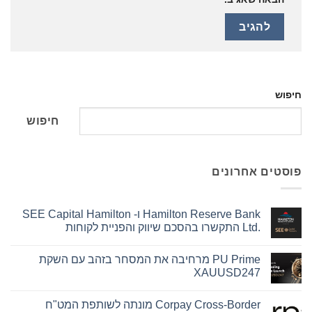
חיפוש
חיפוש
פוסטים אחרונים
Hamilton Reserve Bank ו- SEE Capital Hamilton
Ltd.‎ התקשרו בהסכם שיווק והפניית לקוחות
אין
תגובות
PU Prime מרחיבה את המסחר בזהב עם השקת
על
Hamilton
XAUUSD247
Reserve
Bank
אין
ו-
תגובות
Corpay Cross-Border מונתה לשותפת המט"ח
על
SEE