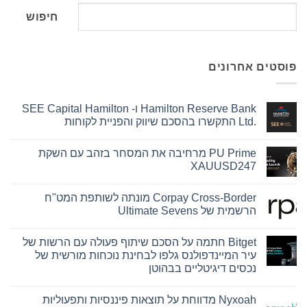
חיפוש
פוסטים אחרונים
Hamilton Reserve Bank ו- SEE Capital Hamilton
Ltd.‎ התקשרו בהסכם שיווק והפניית לקוחות
אין
תגובות
PU Prime מרחיבה את המסחר בזהב עם השקת
על
Hamilton
XAUUSD247
Reserve
Bank
אין
ו-
תגובות
Corpay Cross-Border מונתה לשותפת המט"ח
על
SEE
Capital
PU
הרשמית של Ultimate Sevens
Hamilton
Prime
Ltd.‎
מרחיבה
אין
את
התקשרו
תגובות
Bitget חתמה על הסכם שיתוף פעולה עם הרשות של
על
בהסכם
המסחר
שיווק
בזהב
Corpay
עיר המיינדפולנס גלפו לבחינת נוכחות מורשית של
עם
Cross-
והפניית
נכסים דיגיטליים בבהוטן
השקת
לקוחות
Border
מונתה
XAUUSD247
אין
לשותפת
תגובות
המט"ח
Nyxoah מדווחת על תוצאות פיננסיות ותפעוליות
על
הרשמית