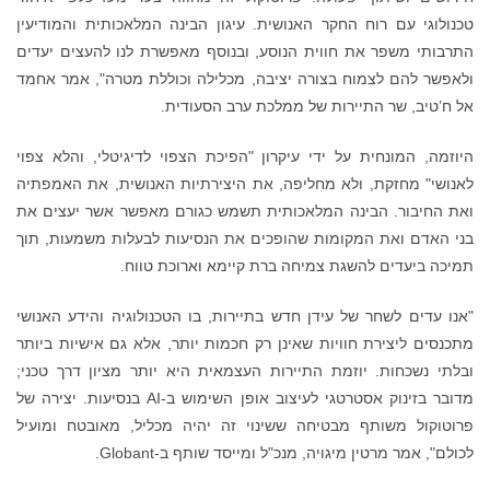
טכנולוגי עם רוח החקר האנושית. עיגון הבינה המלאכותית והמודיעין
התרבותי משפר את חווית הנוסע, ובנוסף מאפשרת לנו להעצים יעדים
ולאפשר להם לצמוח בצורה יציבה, מכלילה וכוללת מטרה", אמר אחמד
אל ח’טיב, שר התיירות של ממלכת ערב הסעודית.
היוזמה, המונחית על ידי עיקרון "הפיכת הצפוי לדיגיטלי, והלא צפוי
לאנושי" מחזקת, ולא מחליפה, את היצירתיות האנושית, את האמפתיה
ואת החיבור. הבינה המלאכותית תשמש כגורם מאפשר אשר יעצים את
בני האדם ואת המקומות שהופכים את הנסיעות לבעלות משמעות, תוך
תמיכה ביעדים להשגת צמיחה ברת קיימא וארוכת טווח.
"אנו עדים לשחר של עידן חדש בתיירות, בו הטכנולוגיה והידע האנושי
מתכנסים ליצירת חוויות שאינן רק חכמות יותר, אלא גם אישיות ביותר
ובלתי נשכחות. יוזמת התיירות העצמאית היא יותר מציון דרך טכני;
מדובר בזינוק אסטרטגי לעיצוב אופן השימוש ב-AI בנסיעות. יצירה של
פרוטוקול משותף מבטיחה ששינוי זה יהיה מכליל, מאובטח ומועיל
לכולם", אמר מרטין מיגויה, מנכ"ל ומייסד שותף ב-Globant.