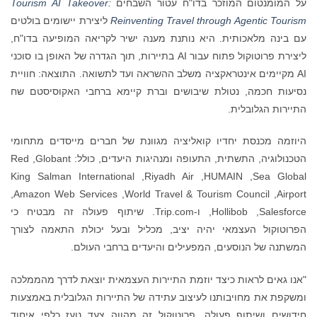
על המומנטום המוזכר בדו"ח עטור השבחים
Tourism AI Takeover:
Reinventing Travel through Agentic Tourism
ליצירת יישומים בולטים
עם בינה מלאכותית. היא נותנת מענה ישיר לקריאה המופיעה בדו"ח,
ליצירת פרוטוקול פתוח עבור AI בתיירות, תוך הגדרה של האופן בו סוכני
AI מקיימים אינטראקציה משלב ההשראה ועד לתשואה. התוצאה: חוויית
נסיעות חכמה, נטולת שיבושים וברת קיימא ברחבי האקוסיסטם שח
התיירות הגלובלית.
היוזמה מכנסת יחדיו קואליציה מגוונת של חברים מייסדים מתחומי
הטכנולוגיה, התשתית, התעופה ומנהיגות היעדים, כולל: Globant, ‏Red
Sea Global, ‏HUMAIN, ‏Riyadh Air, ‏King Salman International
Airport, ‏World Travel & Tourism Council, ‏Amazon Web Services,
‏Salesforce, ‏Hollibob, ו-Trip.com. שיתוף פעולה זה מבטיח כי
הפרוטוקול העצמאי יהיה יציב, מכליל ובעל יכולת התאמה לצורך
המשתנה של הנוסעים, המפעילים והיעדים ברחבי העולם.
"אנו גאים לראות כיצד יוזמת התיירות העצמאית יוצאת לדרך מהממלכה
ומשקפת את מחויבותנו לעיצוב עתידה של התיירות הגלובלית באמצעות
חידושים ושיתוף פעולה. פרוטוקול זה מהווה צעד נועז כלפי איחוד