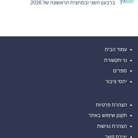
Bitget
ברבעון השני ובמחצית הראשונה של 2026
של
חתמה
Ultimate
על
אין
Sevens
הסכם
תגובות
על
שיתוף
פעולה
Nyxoah
עם
מדווחת
על
הרשות
של
תוצאות
עיר
פיננסיות
ותפעוליות
המיינדפולנס
גלפו
ברבעון
השני
לבחינת
עמוד הבית
נוכחות
ובמחצית
מורשית
הראשונה
נוי תקשורת
של
של
2026
נכסים
דיגיטליים
ספרים
בבהוטן
יחסי ציבור
הצהרת פרטיות
תקנון שימוש באתר
הצהרת נגישות
יצירת קשר