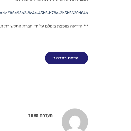
ntNg/3f6e93b2-8c4e-45b5-b78e-2b5b5620d64b
*** הידיעה מופצת בעולם על ידי חברת התקשורת ה
הדפס כתבה זו
מערכת האתר