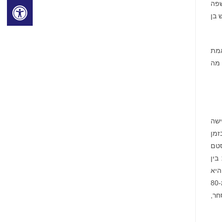
ר שפה
 בן
אמת
 מה
שתמשים עם גישה
זמן
סטם
בין
יא
אפליקציית פיננסים יומיומית שנבנתה כדי להפוך קריפטו לפשוט, בטוח וחלק מהפיננסים היומיומיים. היא משרתת למעלה מ-80
חר,