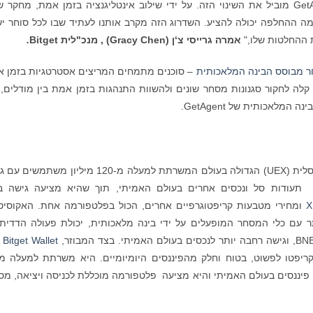
"מסחר בבינה מלאכותית נכנס לשלב חדש, ו-GetAgent מוביל את השינוי הזה. על ידי שילוב אינטליגנציה בזמן אמת, מחק
מה ההחלפה יכולה להציע. השדרוג הזה מקרב אותנו לעתיד שבו לכל סוחר יש
ת ההחלטות שלו,"
אמרה גרייסי צ‘ן (
Gracy Chen
)
, מנכ"לית
Bitget
.
 מבוסס הבינה המלאכותית
– סוכנים מתמחים המריצים אסטרטגיות בזמן 
לה לחקור סגנונות מסחר שונים ולהשוות התנהגות בזמן אמת בין מודלים,
מלאכותית של GetAgent.
, שהוקמה בשנת 2018, היא הבורסה האוניברסלית (UEX) הגדולה בעולם המשרתת למעלה מ-120 מיליון מ
יות תעודות סל ונכסים אחרים בעולם האמיתי, תוך שהיא מציעה גישה ב
ומחירי מטבעות קריפטוגרפיים אחרים, הכול בפלטפורמה אחת. האקוסי
 עם כלי המסחר המופעלים על ידי בינה מלאכותית, יכולת פעולה הדדית 
Bitget Wallet
ה
ין פיננסים בעולם האמיתי והיא מציעה פלטפורמה מוכללת לכניסה ויציאה, מס