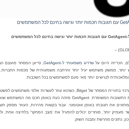
-
GetAgent
עם תגובות חכמות יותר וגישה בחינם לכל המשתמשים
שדרוג משמעותי
ל-
GetAgent
, סייען המסחר מועצם הב
ש יותר, ממשק משתמש יעיל יותר והרחבה משמעותית של מכסות החברות,
מלאכותית לנגישים יותר מאי פעם למשתמשים בכל השכבות.
GetAgent, שהושק מוקדם יותר השנה, הפך לחלק מרכזי בחוויית המסחר של Bitget, כשהוא עוזר לעשרות אלפי משתמשי
הניתוח והביצוע. במרכז השדרוג הזה עומדת מערכת התשובות המשופרת. GetAgent מזהה כעת באופן חכם מה המשת
ומתאים את תגובתו באופן אוטומטי. עבור בקשות מהירות, העוזר מספק תש
 מעמיק יותר, סוחרים יכולים להפעיל את ‘מצב המחקר‘ בלחיצה אחת, ולי
כון, נתונים מהרשת ומבנה השוק.