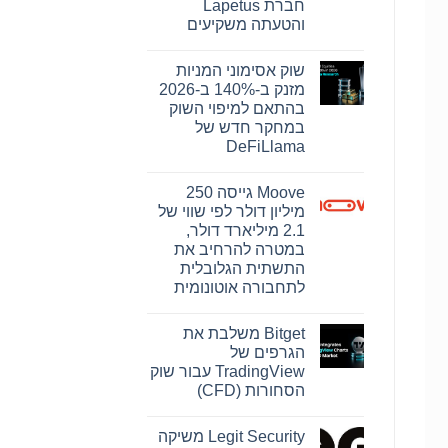
חברת Lapetus
והטעתה משקיעים
אין
תגובות
שוק אסימוני המניות
על
בית
מזנק ב-140% ב-2026
המשפט
בהתאם למיפוי השוק
התיר
את
במחקר חדש של
פרסומה
DeFiLlama
של
ראיה
אין
מרכזית
תגובות
בתיק
Moove גייסה 250
על
קובנטרי,
שוק
מיליון דולר לפי שווי של
המצביעה
אסימוני
על
2.1 מיליארד דולר,
המניות
כך
מזנק
במטרה להרחיב את
שחברת
ב-140%
Abacus
התשתית הגלובלית
ב-2026
Global
בהתאם
לתחבורה אוטונומית
Management
למיפוי
הסתמכה
אין
השוק
על
תגובות
במחקר
הערכות
Bitget משלבת את
על
חדש
תוחלת
Moove
של
הגרפים של
חיים
גייסה
DeFiLlama
קצרות
TradingView עבור שוק
250
של
מיליון
הסחורות (CFD)
חברת
דולר
Lapetus
אין
לפי
והטעתה
שווי
תגובות
משקיעים
Legit Security משיקה
על
של