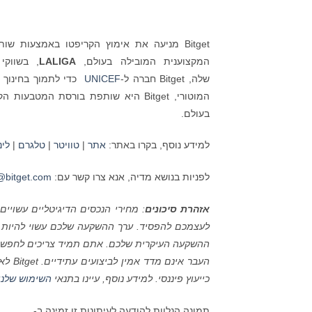
Bitget מניעה את אימוץ הקריפטו באמצעות 
המקצוענית המובילה בעולם,
LALIGA
שלה, Bitget חברה ל-
UNICEF
המוטורי, Bitget היא שותפת בורסת המטבעות הקריפטוגרפים הבלעדית של
בעולם.
למידע נוסף, בקרו באתר:
אתר
|
טוויטר
|
טלגרם
|
לינ
לפניות בנושא מדיה, אנא צרו קשר עם:
bitget.com
אזהרת סיכונים
: מחירי הנכסים הדיגיטליים עשויי
לעצמכם להפסיד. ערך ההשקעה שלכם עשוי להיות מ
ההשקעה העיקרית שלכם. אתם תמיד צריכים לחפש ייעו
העבר אינם מדד אמין לביצועים עתידיים.
Bitget
לא 
כייעוץ פיננסי. למידע נוסף, עיינו בתנאי
השימוש שלנו
תמונה הנלוות להודעה לעיתונות זו זמינה ב-