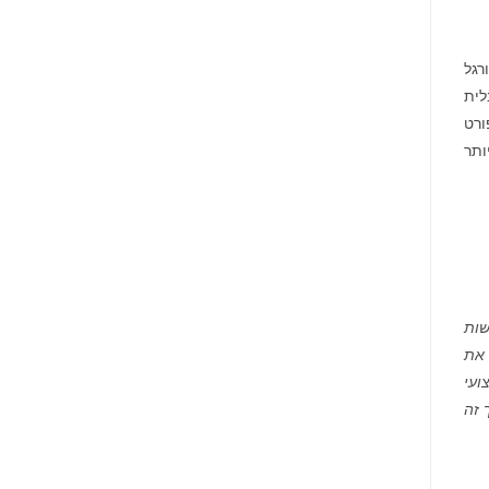
רגל
ובלית
ם הספורט
ותר
שות
 את
ועי
 זה