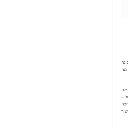
ינה
 מה
ם לפשט את
מש שואל –
ובה
צור