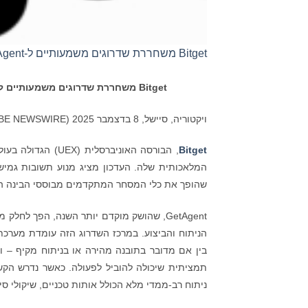
Bitget משחררת שדרוגים משמעותיים ל-GetAgent עם תגובות חכמות יותר וגישה בחינם לכל המשתמשים
Bitget
משחררת שדרוגים משמעותיים ל
ויקטוריה, סיישל, 8 בדצמבר 2025 (GLOBE NEWSWIRE) –
Bitget
, הבורסה האוניברסלית (UEX) הגדולה בעולם, הכריזה היום על
המלאכותית שלה. העדכון מציג מנוע תשובות גמי
שהופך את כלי המסחר המתקדמים מבוססי הבינה ה
בין אם מדובר בתובנה מהירה או בניתוח מקיף – 
תמציתית שיכולה להוביל לפעולה. כאשר נדרש הקשר
ניתוח רב-ממדי מלא הכולל אותות טכניים, שיקולי סי