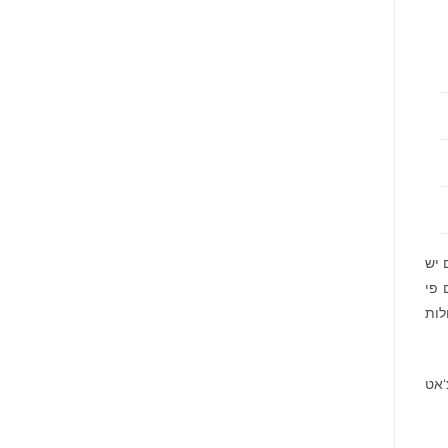
 לכל המשתמשים יש
 פי
לות
 צ‘אט