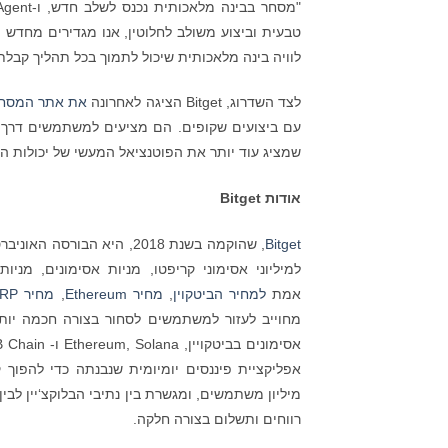
טבעית וביצוע משולב לחלוטין, אנו מגדירים מחדש 
לוויה בינה מלאכותית שיכול לתמוך בכל תהליך קבל
לצד השדרוג, Bitget הציגה לאחרונה
את אתר המסחר
עם ביצועים שקופים. הם מציעים למשתמשים דרך ק
שמציג עוד יותר את הפוטנציאל המעשי של יכולות הבינה ה
אודות
Bitget
Bitget
למיליוני אסימוני קריפטו, מניות אסימונים, מנ
אמת
למחיר הביטקוין
,
מחיר Ethereum
,
מחיר XRP
מחוייב לעזור למשתמשים לסחור בצורה חכמה יותר
אסימונים בביטקויין, Ethereum, Solana ו- BNB Chain, וגישה רחבה יותר לנכסים בעולם האמיתי. בצד המבוזר,
מיליון משתמשים, ומגשרת בין נתיבי הבלוקצ‘יין לב
רווחים ותשלום בצורה חלקה.