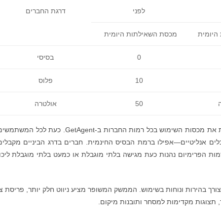
לפני
דרגת החברים
היומית
מכסת השאילתות היומית
0
בסיסי
10
פלוס
50
אולטרה
כדי להשלים את השדרוג, Bitget הגדילה משמעותית את מכסות השימוש בכל רמות החברות ב-GetAgent. כעת
כלים אנליטיים—אפילו ברמת הבסיס החינמית. חברים בדרג הביניים מקבלים
מות הפרימיום נהנות כעת מגישה בלתי מוגבלת או כמעט בלתי מוגבלת ליכו
סף, Bitget עיצבה מחדש את ממשק GetAgent לצורך בהירות ונוחות בשימוש. הממשק המשופר מציע ניווט חלק יותר, פריסת
ר, תצוגות מקדימות למסחר ותובנות מיקום.