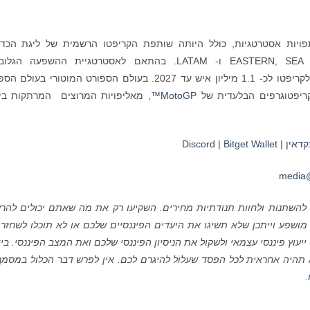
שותפויות אסטרטגיות, כולל היותה שותפת הקריפטו הרשמית של ליגת הכדו
, בשווקי EASTERN, SEA ו- LATAM. בהתאם לאסטרטגיית ההשפעה הגל
כדי לתמוך בחינוך לקריפטו לכ- 1.1 מיליון איש עד 2027. בעולם הספורט המוטורי בעול
MotoGP™
, מאליפויות המרוצים המרתקות בי
קדאין
|
Bitget Wallet
|
Discord
media@
ם להשתנות ולחוות תנודתיות מחירים. השקיעו רק את מה שאתם יכולים להר
ושפע וייתכן שלא תשיגו את היעדים הפיננסיים שלכם או לא תוכלו לשחזר
ץ פיננסי עצמאי ולשקול את הניסיון הפיננסי שלכם ואת המצב הפיננסי. ביצ
תהיה אחראית לכל הפסד שעלול להיגרם לכם. אין לפרש דבר הכלול במסמך
.