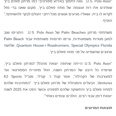
"U.S. Polo Assn. גאה לתמוך באירוע ספורטיבי כמו מרתון פאלם ביץ‘
שמדגים את רוח ועוצמה של מחוז פאלם ביץ‘, מקום שאנו ברי מזל
לקרוא לו בית, ושאליו מגיעים אנשים מכל רחבי העולם לבקר ולהשתתף,"
הוסיף.
משתתפי מרתון Palm Beaches של U.S. Polo Assn. התגייסו שוב
למען מטרות משמעותיות, וגייסו תרומות משותפות עבור
Palm Beach
Special Olympics Florida
,
Roadrunners
ו-Quantum House
, שלושה
ארגונים שהשפיעו על פני מחוז פאלם ביץ‘.
"U.S. Polo Assn הייתה שותפה יוצאת מהכלל למרתון פאלם ביץ‘,
ושיפרה כל היבט של המרתון השנה, החל מחוויית הספורטאי ועד
למעורבות של הקהילה", אמר קנת‘ ר. קנרלי, מנכ"ל K2 Sports
Ventures, הבעלים והמנהלת של מרתון פאלם ביץ‘. "המחויבות שלהם
למחוז פאלם ביץ‘ והתשוקה שלהם לספורט וכושר הפכו את 2025 לשנה
יוצאת דופן עבור רצים, הולכים וצופים כאחד".
תוצאות המרוצים