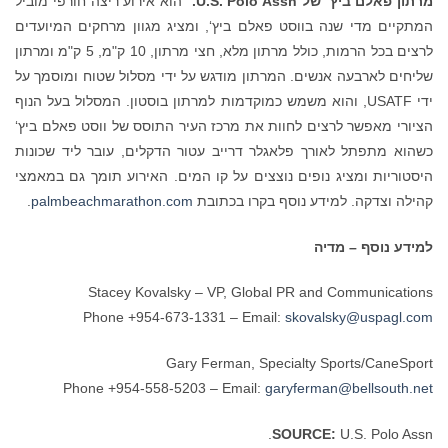
מרתון פאלם ביץ‘ של
U.S. Polo Assn.
הוא אירוע ריצה חורפי מוביל
המתקיים מדי שנה בווסט פאלם ביץ‘, ומציג מגוון מרחקים המיועדים
לרצים בכל הרמות, כולל מרתון מלא, חצי מרתון, 10 ק"מ, 5 ק"מ ומרתון
שליחים לארבעה אנשים. המרתון מודגש על ידי מסלול שטוח ומוסמך על
ידי USATF, והוא משמש כמוקדמות למרתון בוסטון. המסלול בעל הנוף
הציורי מאפשר לרצים לחוות את מרכז העיר התוסס של ווסט פאלם ביץ‘
כשהוא מתפתל לאורך פלאגלר דרייב עטור הדקלים, עובר ליד שכונות
היסטוריות ומציג נופים נוצצים על קו המים. האירוע תומך גם במאמצי
קהילה וצדקה. למידע נוסף בקרו בכתובת
palmbeachmarathon.com
.
למידע נוסף
–
מדיה
Stacey Kovalsky – VP, Global PR and Communications
Phone +954-673-1331 – Email:
skovalsky@uspagl.com
Gary Ferman, Specialty Sports/CaneSport
Phone +954-558-5203 – Email:
garyferman@bellsouth.net
SOURCE:
U.S. Polo Assn.