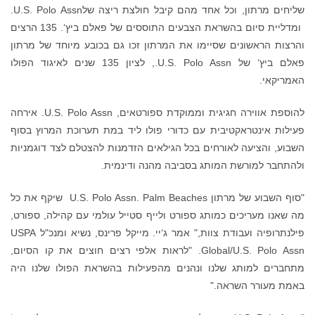
שליחים מרתון, וכל אחד מהם קיבל חולצת ריצה שלU.S. Polo Assn.
ומדליית סיום בהשראת הצבעים התוססים של פאלם ביץ‘. 135 הרצים
והרצות הראשונים שסיימו את המרתון זכו גם בכובע מיוחד של מרתון
פאלם ביץ‘ של U.S. Polo Assn., לציון 135 שנים לאיגוד הפולו
האמריקאי.
להוספת אווירה חגיגית וממוקדת ספורטאים, U.S. Polo Assn. אירחה
פעילות אינטראקטיבית עם כדורי פולו ליד במת תערוכת המרוץ בסוף
השבוע, והציעה לאורחים בכל הגילאים הזדמנות להצטלם לצד דוגמניות
ולהתחבר למורשת המותג בסביבה מהנה ודינמית.
"סוף השבוע של מרתון U.S. Polo Assn. Palm Beaches שיקף את כל
מה שאנו מעריכים כמותג ספורט ולייף סטייל עולמי עם קהילה, ספורט,
פילנתרופיה ועבודת צוות," אמר ג‘יי. מייקל פרינס, נשיא ומנכ"ל USPA
Global/U.S. Polo Assn. "לראות אלפי רצים חוצים את קו הסיום,
מתחברים למותג שלנו ונהנים מהפעילות בהשראת הפולו שלנו היה
באמת מעורר השראה."