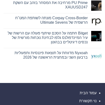
PU Prime מרחיבה את המסחר בזהב עם השקת
על
Hamilton
XAUUSD247
Reserve
Bank
אין
ו-
תגובות
Corpay Cross-Border מונתה לשותפת המט"ח
על
SEE
Capital
PU
הרשמית של Ultimate Sevens
Hamilton
Prime
Ltd.‎
מרחיבה
אין
את
התקשרו
תגובות
Bitget חתמה על הסכם שיתוף פעולה עם הרשות של
על
בהסכם
המסחר
שיווק
בזהב
Corpay
עיר המיינדפולנס גלפו לבחינת נוכחות מורשית של
עם
Cross-
והפניית
נכסים דיגיטליים בבהוטן
השקת
לקוחות
Border
מונתה
XAUUSD247
אין
לשותפת
תגובות
המט"ח
Nyxoah מדווחת על תוצאות פיננסיות ותפעוליות
על
הרשמית
Bitget
ברבעון השני ובמחצית הראשונה של 2026
של
חתמה
Ultimate
על
אין
Sevens
הסכם
תגובות
על
שיתוף
פעולה
Nyxoah
עם
מדווחת
על
הרשות
של
תוצאות
עיר
פיננסיות
ותפעוליות
המיינדפולנס
גלפו
ברבעון
השני
לבחינת
עמוד הבית
נוכחות
ובמחצית
מורשית
הראשונה
נוי תקשורת
של
של
2026
נכסים