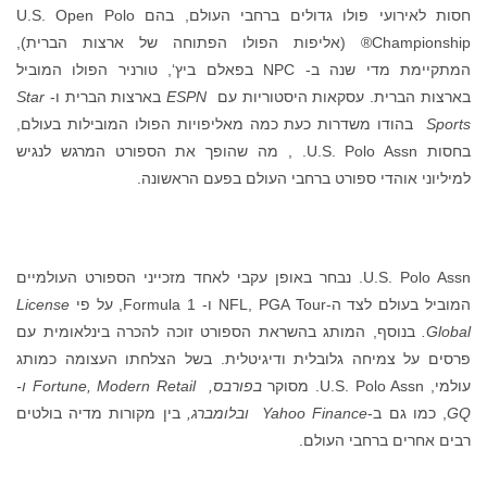
חסות לאירועי פולו גדולים ברחבי העולם, בהם U.S. Open Polo
Championship® (אליפות הפולו הפתוחה של ארצות הברית),
המתקיימת מדי שנה ב- NPC בפאלם ביץ‘, טורניר הפולו המוביל
בארצות הברית. עסקאות היסטוריות עם
ESPN
בארצות הברית ו-
Star
Sports
בהודו משדרות כעת כמה מאליפויות הפולו המובילות בעולם,
בחסות U.S. Polo Assn. , מה שהופך את הספורט המרגש לנגיש
למיליוני אוהדי ספורט ברחבי העולם בפעם הראשונה.
U.S. Polo Assn. נבחר באופן עקבי לאחד מזכייני הספורט העולמיים
המוביל בעולם לצד ה-NFL, PGA Tour ו- Formula 1, על פי
License
Global
.
בנוסף, המותג בהשראת הספורט זוכה להכרה בינלאומית עם
פרסים על צמיחה גלובלית ודיגיטלית. בשל הצלחתו העצומה כמותג
עולמי, U.S. Polo Assn. מסוקר
בפורבס,
Modern Retail
,
Fortune
ו-
GQ
, כמו גם ב-
Yahoo Finance
ובלומברג,
בין מקורות מדיה בולטים
רבים אחרים ברחבי העולם.