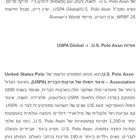
של
U.S. Polo Assn.
לשנת 2025 עם (משמאל לימין) ג‘יי. מייקל פרינס,
נשיא ומנכ"ל USPA Global/U.S. Polo Assn., שיין רייט, מנהל חדשות
WPBF 25, וג‘ף דנגייט, מייסד Runner‘s World
אודות
U.S. Polo Assn.
ו-
USPA Global
U.S. Polo Assn.
הוא מותג הספורט הרשמי של
United States Polo
Association
– איגוד הפולו של ארצות הברית (
USPA
),
האיגוד הגדול
ביותר של מועדוני פולו ושחקני פולו בארצות הברית, שנוסד בשנת 1890
וממוקם במרכז הפולו הלאומי USPA בוולינגטון, פלורידה. השנה, איגוד
הפולו האמריקאי חוגג 135 שנים של השראה ספורטיבית לצד ה- USPA.
עם טביעת רגל גלובלית של מיליארדי דולרים והפצה עולמית באמצעות
יותר מ-1,200 חנויות קמעונאיות של U.S. Polo Assn., כמו גם אלפי
נקודות הפצה נוספות, U.S. Polo Assn. מציע ביגוד, אביזרים והנעלה
לגברים, נשים וילדים ביותר מ-190 מדינות ברחבי העולם. המותג נותן