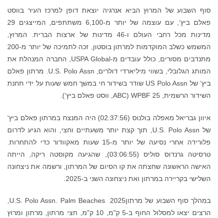
סוף השבוע של המרוץ הביא אנרגיה יוצאת דופן למרכז העיר בווסט
פאלם ביץ‘, עם עוצמה של יותר מ-6,100 משתתפים, המייצגים 29
מדינות מכל רחבי העולם ו-46 מדינות של ארצות הברית. המרוץ,
המשמש כשלב המוקדמות למרתון בוסטון, זכה לתמיכה של יותר מ-200
מתנדבים מסורים, כולל עובדים מ-USPA Global, החברה המנהלת את
המותג הגלובלי, בשווי מיליארדי דולרים, U.S. Polo Assn. מרתון פאלם
ביץ‘ של US Polo Assn שודר בשידור חי במשך חמש שעות על ידי תחנת
השידור הרשמית, WPBF 25 (ABC, ווסט פאלם ביץ‘).
איוון גבריאל מאפלה בולנוס (02:37:56) היה המנצח במרתון פאלם ביץ‘
של U.S. Polo Assn, תוך קצת יותר משעתיים וחצי, והוא הגיע לדרום
פלורידה אחרי נסיעה של יותר מ-15 שעות מאקוודור כדי להתחרות.
טרסיטה גרנדוס סוליס (03:06:55), שהגיעה מקוסטה ריקה, הייתה
האישה הראשונה שחצתה את קו הסיום של המרתון, ורשמה את ניצחונה
השלישי בקריירה במרתון ואת ניצחונה השני ב-2025.
במהלך סוף השבוע של מרתוןU.S. Polo Assn. Palm Beaches 2025,
הרצים יצאו למסלול החוף ב-5 ק"מ, 10 ק"מ, חצי מרתון, מרתון ומרוץ