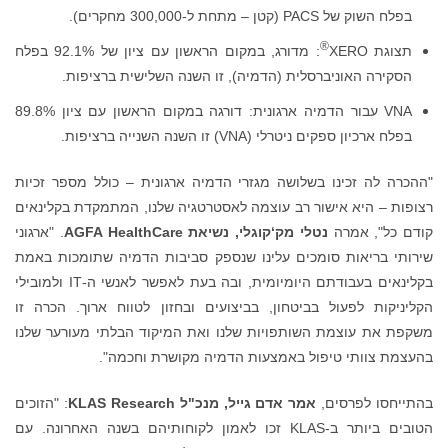
בפלח השוק של PACS (קטן – מתחת ל-300,000 מחקרים).
®
תצוגת XERO
: מדורג, במקום הראשון עם ציון של 92.1% בפלח
הסקירה האוניברסלית (הדמיה), זו השנה השלישית ברציפות.
VNA עבור הדמיה ארגונית: דורגה במקום הראשון עם ציון 89.8%
בפלח ארכיון ספקים ניטרלי (VNA) זו השנה השנייה ברציפות.
"ההכרה לה זכינו בשלושה מגזרי הדמיה ארגונית – כולל מספר זכיות
רצופות – היא אישור רב עוצמה לאסטרטגיה שלנו, המתמקדת בקלינאים
קודם כל", אמרה
נטלי מק‘קוגלי, נשיאת
AGFA HealthCare
. "ארגוני
שירותי בריאות סומכים עלינו שנספק סביבות הדמיה שתומכות באמת
בקלינאים בעבודתם היומיומית, ובה בעת לאפשר לאנשי ה-IT ולמובילי
הקליניקות לפעול בביטחון, בביצועים ובחזון לטווח ארוך. הכרה זו
משקפת את עוצמת השותפויות שלנו ואת המיקוד הבלתי מעורער שלנו
בהעצמת צוותי טיפול באמצעות הדמיה מקושרת וחכמה".
בהתייחסו לפרסים,
אמר אדם גייל, מנכ"ל KLAS Research
: "הזוכים
הטובים ביותר ב-KLAS זכו לאמון לקוחותיהם בשנה האחרונה. עם