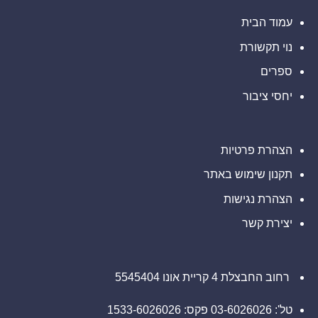
סבלתם
ELWT),
רוזן
הפסדים
אתם
עורכי
ב-
עמוד הבית
מוזמנים
דין
Barclays
ליצור
בנוגע
PLC
קשר
לזכויותיכם
נוי תקשורת
(NYSE:
עם
BCS),
משרד
אתם
ספרים
רוזן
מוזמנים
עורכי
ליצור
דין
יחסי ציבור
קשר
בנוגע
עם
לזכויותיכם
משרד
רוזן
עורכי
דין
הצהרת פרטיות
בנוגע
לזכויותיכם
תקנון שימוש באתר
הצהרת נגישות
יצירת קשר
רחוב החבצלת 4 קריית אונו 5545404
טל': 03-6026026 פקס: 1533-6026026