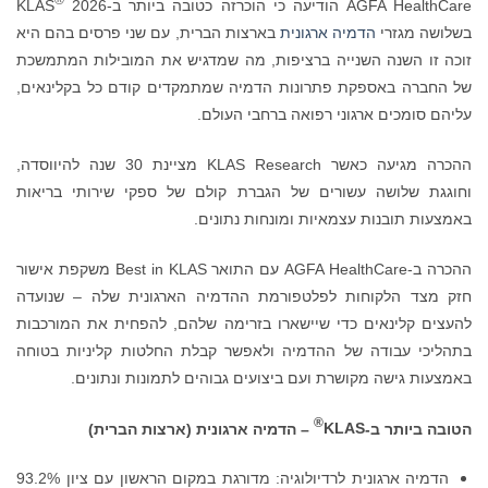
®
AGFA HealthCare הודיעה כי הוכרזה כטובה ביותר ב-KLAS
2026
בשלושה מגזרי
הדמיה ארגונית
בארצות הברית, עם שני פרסים בהם היא
זוכה זו השנה השנייה ברציפות, מה שמדגיש את המובילות המתמשכת
של החברה באספקת פתרונות הדמיה שמתמקדים קודם כל בקלינאים,
עליהם סומכים ארגוני רפואה ברחבי העולם.
ההכרה מגיעה כאשר KLAS Research מציינת 30 שנה להיווסדה,
וחוגגת שלושה עשורים של הגברת קולם של ספקי שירותי בריאות
באמצעות תובנות עצמאיות ומונחות נתונים.
ההכרה ב-AGFA HealthCare עם התואר Best in KLAS משקפת אישור
חזק מצד הלקוחות לפלטפורמת ההדמיה הארגונית שלה – שנועדה
להעצים קלינאים כדי שיישארו בזרימה שלהם, להפחית את המורכבות
בתהליכי עבודה של ההדמיה ולאפשר קבלת החלטות קליניות בטוחה
באמצעות גישה מקושרת ועם ביצועים גבוהים לתמונות ונתונים.
®
הטובה ביותר ב-
KLAS
– הדמיה ארגונית (ארצות הברית)
הדמיה ארגונית לרדיולוגיה: מדורגת במקום הראשון עם ציון 93.2%