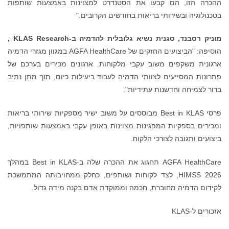
ההכרה הזו, הם קבעו את הסטנדרט למצוינות באמצעות שותפות
בטכנולוגיה ובשירותי בריאות בחודשים הקרובים."
מוניק רסבנד, סגנית נשיא גלובלית להדמיה ב-
KLAS Research
,
הוסיפה:
"הביצועים החזקים של AGFA HealthCare במגוון מגזרי הדמיה
ארגונית משקפים משוב עקבי מלקוחות. ארגונים מכירים בערכם של
פתרונות המסייעים לצוותי הדמיה לעבוד ביעילות כיום, תוך מתן נתיב
ברור לצמיחה וחדשנות עתידיות".
פרסי Best in KLAS מבוססים על משוב ישיר מספקיות שירותי בריאות
ומכירים בספקיות המפגינות מצוינות באופן עקבי באמצעות שותפויות,
ביצועים ותגובה לצורכי הלקוח.
AGFA HealthCare תחגוג את ההכרה שלה ב-Best in KLAS במהלך
HIMSS 2026, לצד לקוחות ושותפים, כחלק ממחויבותה המתמשכת
לקידום הדמיה מחוברת, חכמה וממוקדת אדם בקנה מידה גדול.
אזכורים ל-KLAS