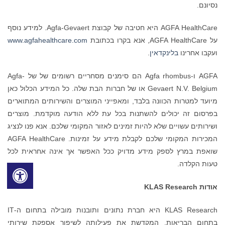
נסיונם.
AGFA HealthCare היא חטיבה של קבוצת Agfa-Gevaert. למידע נוסף
על AGFA HealthCare, אנא בקרו בכתובת
www.agfahealthcare.com
ועקבו אחרינו
בלינקדאין
.
AGFA ו-Agfa rhombus הם סימנים מסחריים רשומים של של Agfa-
Gevaert N.V. Belgium או של חברות הבת שלה. כל המידע הכלול כאן
מיועד למטרות הכוונה בלבד, ומאפייני המוצרים והשירותים המתוארים
בפרסום זה יכולים להשתנות בכל עת ללא הודעה מוקדמת. מוצרים
ושירותים עשויים שלא להיות זמינים לאזור המקומי שלכם. אנא פנו לנציג
המכירות המקומי שלכם לקבלת מידע על זמינות. AGFA HealthCare
שואפת במרץ לספק מידע מדויק ככל האפשר אך אינה אחראית לכל
טעות הקלדה.
אודות KLAS Research
KLAS Research היא חברת נתונים ותובנות מובילה בתחום ה-IT
בתחום הבריאות, המקדשת את פעילותה לשיפור אספקת שירותי