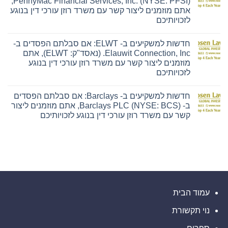
PennyMac Financial Services, Inc. (NYSE: PFSI),
למשקיעים
Ensign
אתם מוזמנים ליצור קשר עם משרד רוזן עורכי דין בנוגע
ב-
Group,
Hyliion:
Inc.
לזכויותיכם
אם
(נאסד"ק:
אין
סבלתם
ENSG),
תגובות
הפסדים
אתם
חדשות למשקיעים ב- ELWT: אם סבלתם הפסדים ב-
על
ב-
מוזמנים
חדשות
Hyliion
ליצור
Elauwit Connection, Inc. (נאסד"ק: ELWT), אתם
למשקיעים
Holdings
קשר
מוזמנים ליצור קשר עם משרד רוזן עורכי דין בנוגע
ב-
Corp.
עם
PFSI:
(NYSE
משרד
לזכויותיכם
אם
American:
רוזן
אין
סבלתם
HYLN),
עורכי
תגובות
הפסדים
אתם
דין
חדשות למשקיעים ב- Barclays: אם סבלתם הפסדים
על
ב-
מוזמנים
בנוגע
חדשות
PennyMac
ליצור
לזכויותיכם
ב- Barclays PLC (NYSE: BCS), אתם מוזמנים ליצור
למשקיעים
Financial
קשר
קשר עם משרד רוזן עורכי דין בנוגע לזכויותיכם
ב-
Services,
עם
ELWT:
Inc.
משרד
אין
אם
(NYSE:
רוזן
תגובות
סבלתם
PFSI),
עורכי
על
הפסדים
אתם
דין
חדשות
ב-
מוזמנים
בנוגע
למשקיעים
Elauwit
ליצור
לזכויותיכם
ב-
Connection,
קשר
Barclays:
Inc.
עם
אם
(נאסד"ק:
משרד
סבלתם
ELWT),
רוזן
הפסדים
אתם
עורכי
ב-
עמוד הבית
מוזמנים
דין
Barclays
ליצור
בנוגע
PLC
קשר
לזכויותיכם
נוי תקשורת
(NYSE:
עם
BCS),
משרד
אתם