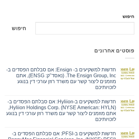
חיפוש
חיפוש
פוסטים אחרונים
חדשות למשקיעים ב- Ensign: אם סבלתם הפסדים ב-
The Ensign Group, Inc. (נאסד"ק: ENSG), אתם
מוזמנים ליצור קשר עם משרד רוזן עורכי דין בנוגע
לזכויותיכם
אין
תגובות
חדשות למשקיעים ב-Hyliion: אם סבלתם הפסדים ב-
על
חדשות
Hyliion Holdings Corp. (NYSE American: HYLN),
למשקיעים
אתם מוזמנים ליצור קשר עם משרד רוזן עורכי דין בנוגע
ב-
Ensign:
לזכויותיכם
אם
אין
סבלתם
תגובות
הפסדים
חדשות למשקיעים ב-PFSI: אם סבלתם הפסדים ב-
על
ב-
חדשות
The