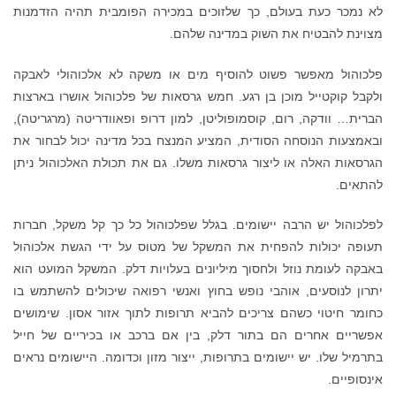
לא נמכר כעת בעולם, כך שלזוכים במכירה הפומבית תהיה הזדמנות
מצוינת להבטיח את השוק במדינה שלהם.
פלכוהול מאפשר פשוט להוסיף מים או משקה לא אלכוהולי לאבקה
ולקבל קוקטייל מוכן בן רגע. חמש גרסאות של פלכוהול אושרו בארצות
הברית… וודקה, רום, קוסמופוליטן, למון דרופ ופאוודריטה (מרגריטה),
ובאמצעות הנוסחה הסודית, המציע המנצח בכל מדינה יכול לבחור את
הגרסאות האלה או ליצור גרסאות משלו. גם את תכולת האלכוהול ניתן
להתאים.
לפלכוהול יש הרבה יישומים. בגלל שפלכוהול כל כך קל משקל, חברות
תעופה יכולות להפחית את המשקל של מטוס על ידי הגשת אלכוהול
באבקה לעומת נוזל ולחסוך מיליונים בעלויות דלק. המשקל המועט הוא
יתרון לנוסעים, אוהבי נופש בחוץ ואנשי רפואה שיכולים להשתמש בו
כחומר חיטוי כשהם צריכים להביא תרופות לתוך אזור אסון. שימושים
אפשריים אחרים הם בתור דלק, בין אם ברכב או בכיריים של חייל
בתרמיל שלו. יש יישומים בתרופות, ייצור מזון וכדומה. היישומים נראים
אינסופיים.