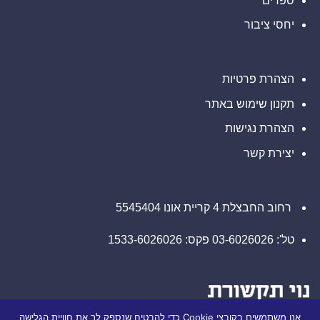
ספרים
רוזן
מוזמנים
עורכי
ליצור
דין
יחסי ציבור
קשר
בנוגע
עם
לזכויותיכם
משרד
רוזן
עורכי
דין
הצהרת פרטיות
בנוגע
לזכויותיכם
תקנון שימוש באתר
הצהרת נגישות
יצירת קשר
רחוב החבצלת 4 קריית אונו 5545404
טל': 03-6026026 פקס: 1533-6026026
אנו משתמשים בקובצי Cookie כדי להבטיח שנספק לך את חוויית הגלישה