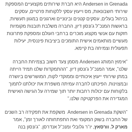
Andersen in Grenada היא חברת שירותים מקצועיים המספקת
שירותי חשבונאות, מס וייעוץ עסקי ללקוחות פרטיים, עסקים
בניהול בעלים, עסקים קטנים ובינוניים וארגונים במגוון תעשיות.
בראשות המנכ"ל ג'ונסון דיון, החברה משלבת תובנות מקומיות
חזקות עם אנשי מקצוע מוכרים ברחבי העולם ומספקת פתרונות
מעשיים מותאמים אישית התומכים ביציבות פיננסית, יעילות
תפעולית וצמיחה בת קיימא.
"אימוץ המותג Andersen מסמן צעד חשוב בצמיחת החברה
שלנו", אמר המנכ"ל ג'ונסון דיון. "ההתמקדות שלנו תמיד הייתה
במתן שירותי ייעוץ איכותיים וממוקדי לקוח, המושרשים ביושרה
ובמצוינות. הפיכתנו לחברה עמיתה משפרת את יכולתנו לתמוך
בלקוחות עם יכולות רחבות יותר תוך שמירה על הגישה האישית
המגדירה את הפרקטיקה שלנו."
"השקת Andersen in Grenada משקפת את תפקידה רב השנים
של החברה בשוק המקומי ואת התפתחותה לאורך זמן", אמר
מארק ל.
וורסאץ
, יו"ר גלובלי ומנכ"ל אנדרסן. "ג'ונסון בנה