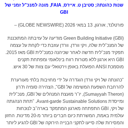
שנות כהונתה; סטיבן ט. איירס,
FAIA
, מונה למנכ"ל זמני של
GBI
פורטלנד, אורגון, 13 במאי 2026 (GLOBE NEWSWIRE) –
Green Building Initiative (GBI) מודיעה על עזיבתה המתוכננת
של המנכ"לית שלה, ויקי וורדן. וורדן עוזבת כדי לקחת על עצמה
תפקיד מנכ"לית חדשה לאחר שכיהנה כמנכ"לית GBI מאז 2015.
GBI היא ארגון ללא מטרות רווח בינלאומי ומפתחת תקנים
מוסמכת ANSI הפועלת באופן וירטואלי עם צוות של 30 איש.
"כהונתה של ויקי וורדן הוגדרה על ידי מחויבות בלתי מעורערת
להרחבת השפעת המשימה של GBI", הצהירה סומיה ת'רון
(Sumayyah Theron), יו"ר מועצת המנהלים של GBI, מנכ"לית
ומייסדת Avant-garde Sustainable Solutions. "תחת הנהגתה
של ויקי, GBI התפתחה מארגון המתמקד בארה"ב לנוכחות
עולמית באמת, המשרתת כיום חברים ביותר מ-20 מדינות. החזון
והמסירות שלה סייעו לתקני הבנייה הירוקה של GBI להגיע ליותר