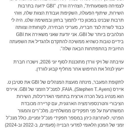
לצמיחה משמעותית", הצהירה וורדן. "GBI ידועה בתרבות
השירות, שיתוף הפעולה, השקיפות ועבודת הצוות שלה, וזוהי
תרבות שבנינו במכוון כדי לתמוך בחזון ובמשימה שלנו. היה לי
כבוד לשרת לצד חבריה, מעריכי הבחירה, לקוחותיה וצוותה
הנלהבים ביותר של GBI. אני יודעת שאני משאירה את GBI
בידיים טובות כשהיא ממשיכה להתקדם ולהגדיל את השפעתה
החיובית בהתפתחות הבאה שלה".
עזיבתה של ויקי וורדן מתוכננת לסוף יוני 2026, וישכרו חברת
ייעוץ לנהל את החיפוש אחר מחליף קבוע לוורדן.
לתקופת המעבר, מינתה מועצת המנהלים של GBI את סטיבן ט.
איירס (Stephen T. Ayers), FAIA, למנכ"ל הזמני של GBI. איירס
הוא מנהיג בעל הכרה ארצית בתחומי האדריכלות, השירות
הציבורי והטרנספורמציה הארגונית, עם קריירה מכובדת
המשתרעת על פני תפקידים ממשלתיים, מלכ"רים והמגזר
הפרטי. לאחרונה כיהן במספר תפקידי מנכ"ל זמניים, כולל מנכ"ל
זמני של המכון הלאומי למדעי הבנייה (פעמיים, ב-2022 וב-2024)