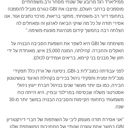
ממיליארד רגל מרובע של שטחי מסחר ורב-משפחתיים
מוסמכים ברחבי העולם, ומיצבו את GBI כגורם מוביל להסמכה
בתחומי דיור רב-משפחתי, מתקני בריאות, מרכזי נתונים ועוד. אנו
אסירי תודה על כל מה שויקי הביאה לארגון זה ומאחלים לה
הצלחה רבה בהמשך קידום מנהיגות מונעת-משימה."
משימתה של GBI היא לשפר את השפעת הסביבה הבנויה על
האקלים והחברה. קהילתה, המונה 15,000 איש, מאוחדת על ידי
חזון של מבנים בני קיימא, בריאים ועמידים לכולם.
לפני עבודתה כמנכ"לית ב-GBI, ניסיונה של וורדן כלל תפקידי
מנכ"לית זמנית ותפקידי ניהול בכירים בקהילת האיגוד בוושינגטון
הבירה, כמו גם יותר מעשר שנים בניהול חברת ייעוץ ניהולי
אסטרטגי משלה שבסיסה במרילנד ובמיין. היא הייתה כוח
משמעותי בתחומי הקיימות והסביבה הבנויה במשך יותר מ-30
שנה.
"אני אסירת תודה מעומק ליבי על השותפות של חברי דירקטוריון
GBI במשך אחת עשרה שנותיי ועל המחויבות המשותפת שלנו