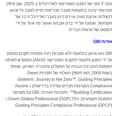
ומנכ"ל זמני של המכון האמריקאי לאדריכלים ב-2025, שם סיפק
מנהיגות יציבה בתקופות מעבר מכריעות וסייע למצב כל ארגון
להצלחה ארוכת טווח. איירס כיהן בעבר כאדריכל ה-11 של
הקפיטול, שמונה על ידי ברק אובמה ואושר פה אחד על ידי
הסנאט של ארצות הברית.
אודות
GBI
GBI הוא ארגון בינלאומי ללא מטרות רווח ומפתח תקנים מוסמך
על ידי המכון הלאומי לתקנים האמריקאי (ANSI) המוקדש לשיפור
השפעת הסביבה הבנויה על האקלים והחברה. הארגון, שנוסד
בשנת 2004, הוא הספק העולמי של תוכניות Green
Globes®, Journey to Net Zero™, Guiding Principles
Compliance (עקרונות מנחים עמידה בדרישות) ו- Ascent
Building Certification™, ותוכניות הערכה. GBI גם מעניקה
הסמכות מקצועיות, כולל Green Globes Professional (GGP) ו-
Guiding Principles Compliance Professional (GPCP).