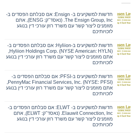
חדשות למשקיעים ב- Ensign: אם סבלתם הפסדים ב-
The Ensign Group, Inc. (נאסד"ק: ENSG), אתם
מוזמנים ליצור קשר עם משרד רוזן עורכי דין בנוגע
לזכויותיכם
אין
תגובות
חדשות למשקיעים ב-Hyliion: אם סבלתם הפסדים ב-
על
חדשות
Hyliion Holdings Corp. (NYSE American: HYLN),
למשקיעים
אתם מוזמנים ליצור קשר עם משרד רוזן עורכי דין בנוגע
ב-
Ensign:
לזכויותיכם
אם
אין
סבלתם
תגובות
הפסדים
חדשות למשקיעים ב-PFSI: אם סבלתם הפסדים ב-
על
ב-
חדשות
The
PennyMac Financial Services, Inc. (NYSE: PFSI),
למשקיעים
Ensign
אתם מוזמנים ליצור קשר עם משרד רוזן עורכי דין בנוגע
ב-
Group,
Hyliion:
Inc.
לזכויותיכם
אם
(נאסד"ק:
אין
סבלתם
ENSG),
תגובות
הפסדים
אתם
חדשות למשקיעים ב- ELWT: אם סבלתם הפסדים ב-
על
ב-
מוזמנים
חדשות
Hyliion
ליצור
Elauwit Connection, Inc. (נאסד"ק: ELWT), אתם
למשקיעים
Holdings
קשר
מוזמנים ליצור קשר עם משרד רוזן עורכי דין בנוגע
ב-
Corp.
עם
PFSI:
(NYSE
משרד
לזכויותיכם
אם
American:
רוזן
אין
סבלתם
HYLN),
עורכי
תגובות
הפסדים