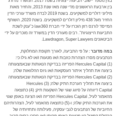
בגין מספר יישובי תביעות ייצוגיות בשנת 2017. המשרד מדורג
בין ארבעת הראשונים מדי שנה מאז שנת 2013, והחזיר מאות
מיליוני דולרים למשקיעים. בשנת 2019 לבדה משרד עורכי הדין
החזיר מעל 438 מיליון דולרים למשקיעים. בשנת 2020, השותף
המייסד לורנס רוזן הוכרז על ידי חברת law360 כ"ענק לשכת
ביעות הייצוגיות". רבים מעורכי הדין במשרד זה מוכרים על ידי
אונים Lawdragon, Super Lawyers.
מה מדובר
: על פי התביעה, לאורך תקופת המחלוקת,
תבעים מסרו הצהרות כוזבות ו/או מטעות ו/או לא גילו כי:
(1) Hercules Capital הפריזה בבדיקת הנאותות שבאמצעותה
צעה את תהליך איתור העסקאות ו/או גיוס ההלוואות שלה;
(2) Hercules Capital הפריזה בבדיקת הנאותות שבאמצעותה
ביצעה את תהליך הערכת התיק שלה; (3) Hercules
Capital דיווחה על סיווג שגוי של השקעות תיק; (4) כתוצאה
מהאמור לעיל, Hercules Capital הפריזה ו/או הציגה באופן שגוי
את הערכות התיק שלה; ו-(5) כתוצאה מהאמור לעיל, הצהרותיהם
יוביות של הנתבעים לגבי עסקיה, פעילותה ותחזיותיה של
קולס קפיטל היו מטעות באופן מהותי ו/או חסרו בסיס סביר.