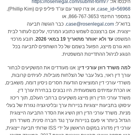
כנסו אל:
https://rosenlegal.com/submit-form/?
case_id=5696
, או צרו קשר עם עו"ד פיליפ קים (Phillip Kim),
במספר החינמי 866-767-3653, או
וא"ל:
case@rosenlegal.com
. כבר הוגשה תביעה
צוגית. אם ברצונכם לשמש כתובע המרכזי, עליכם לעתור לבית
משפט
עד ולא יאוחר מתאריך 19
במאי 2026
.
תובע מרכזי
א גורם מייצג, הפועל בשמם של כל השותפים לתביעה בכל
וגע לניהול ההתדיינות המשפטית.
ה משרד רוזן עורכי דין:
אנו מעודדים את המשקיעים לבחור
רך דין ראוי, בעל עבר של הצלחות מובילות. לעיתים קרובות,
רדי עורכי דין המוציאים הודעות חסרים ניסיון דומה, משאבים,
 הכרת עמיתים משמעותית. היו נבונים בבחירת עורך דין.
רד עורכי הדין רוזן מייצג משקיעים ברחבי העולם, תוך ריכוז
סוקו בתביעות ייצוגיות בניירות ערך ובליטיגציה נגזרת של בעלי
יות. משרד עורכי הדין רוזן השיג את הסדר התביעה הייצוגית
דול ביותר אי פעם בניירות ערך נגד חברה סינית. משרד רוזן
עורכי דין מדורג במקום הראשון על ידי ISS שרותי תביעה ייצוגית,