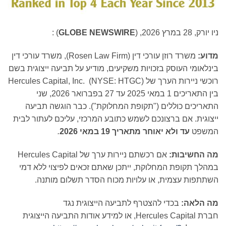
יורק, 28 במרץ 2026, (
GLOBE NEWSWIRE
) :
דוע:
משרד רוזן עורכי דין (Rosen Law Firm), משרד עורכי דין
נלאומי העוסק בזכויות משקיעים, מודיע על תביעה ייצוגית בשם
רוכשי ניירות הערך של Hercules Capital, Inc. (NYSE: HTGC)
בין התאריכים 1 במאי 2025 עד 27 בפברואר 2026, שני
אריכים כוללים ("תקופת המחלוקת"). כבר הוגשה תביעה
צוגית. אם ברצונכם לשמש כתובע המרכזי, עליכם לעתור לבית
משפט
עד ולא יאוחר מתאריך 19 במאי 2026
.
ה החשיבות:
אם רכשתם ניירות ערך של Hercules Capital
הלך תקופת המחלוקת, ייתכן שאתם זכאים לפיצוי ללא דמי
תתפות עצמית, או עלויות מכוח הסדר תשלום מותנה.
ה הלאה:
בכדי להצטרף לתביעה הייצוגית נגד
חברת Hercules Capital, או למידע אודות התביעה הייצוגית