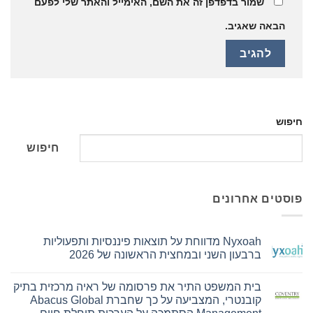
שמור בדפדפן זה את השם, האימייל והאתר שלי לפעם
הבאה שאגיב.
פוש
חיפוש
וסטים אחרונים
Nyxoah מדווחת על תוצאות פיננסיות ותפעוליות
ברבעון השני ובמחצית הראשונה של 2026
אין
תגובות
בית המשפט התיר את פרסומה של ראיה מרכזית בתיק
על
Nyxoah
קובנטרי, המצביעה על כך שחברת Abacus Global
מדווחת