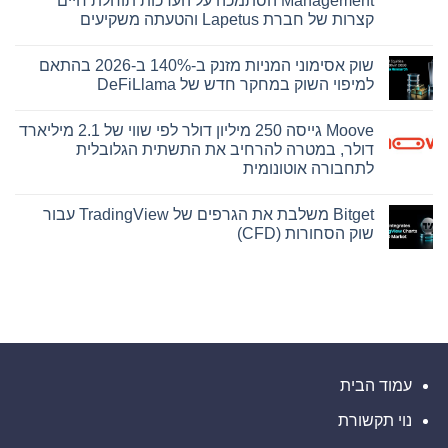
Management הסתמכה על הערכות תוחלת חיים
על
תוצאות
קצרות של חברת Lapetus והטעתה משקיעים
פיננסיות
אין
ותפעוליות
ברבעון
תגובות
שוק אסימוני המניות מזנק ב-140% ב-2026 בהתאם
על
השני
בית
ובמחצית
למיפוי השוק במחקר חדש של DeFiLlama
המשפט
הראשונה
התיר
של
אין
את
2026
תגובות
Moove גייסה 250 מיליון דולר לפי שווי של 2.1 מיליארד
על
פרסומה
של
שוק
דולר, במטרה להרחיב את התשתית הגלובלית
ראיה
אסימוני
לתחבורה אוטונומית
המניות
מרכזית
מזנק
בתיק
אין
קובנטרי,
ב-140%
תגובות
ב-2026
המצביעה
Bitget משלבת את הגרפים של TradingView עבור
על
על
בהתאם
Moove
שוק הסחורות (CFD)
כך
למיפוי
גייסה
השוק
שחברת
250
אין
במחקר
Abacus
מיליון
תגובות
חדש
Global
על
דולר
של
Management
לפי
Bitget
הסתמכה
DeFiLlama
שווי
משלבת
על
של
את
הערכות
2.1
הגרפים
תוחלת
של
מיליארד
חיים
דולר,
TradingView
קצרות
עבור
במטרה
של
שוק
עמוד הבית
להרחיב
חברת
את
הסחורות
Lapetus
(CFD)
התשתית
והטעתה
נוי תקשורת
הגלובלית
משקיעים
לתחבורה