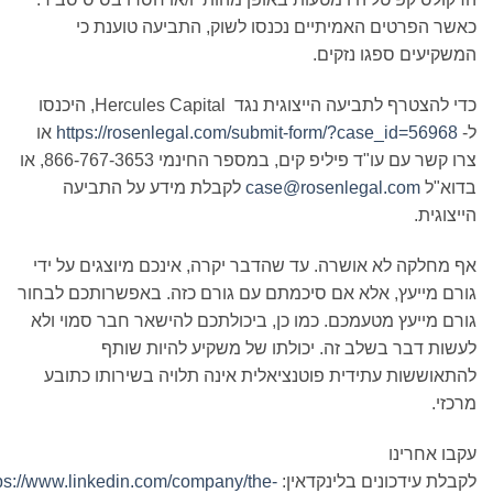
שר הפרטים האמיתיים נכנסו לשוק, התביעה טוענת כי
שקיעים ספגו נזקים.
כדי להצטרף לתביעה הייצוגית נגד Hercules Capital, היכנסו
-
https://rosenlegal.com/submit-form/?case_id=56968
או
צרו קשר עם עו"ד פיליפ קים, במספר החינמי 866-767-3653, או
דוא"ל
case@rosenlegal.com
לקבלת מידע על התביעה
יצוגית.
 מחלקה לא אושרה. עד שהדבר יקרה, אינכם מיוצגים על ידי
רם מייעץ, אלא אם סיכמתם עם גורם כזה. באפשרותכם לבחור
רם מייעץ מטעמכם. כמו כן, ביכולתכם להישאר חבר סמוי ולא
שות דבר בשלב זה. יכולתו של משקיע להיות שותף
תאוששות עתידית פוטנציאלית אינה תלויה בשירותו כתובע
כזי.
בו אחרינו
בלת עידכונים בלינקדאין:
https://www.linkedin.com/company/the-