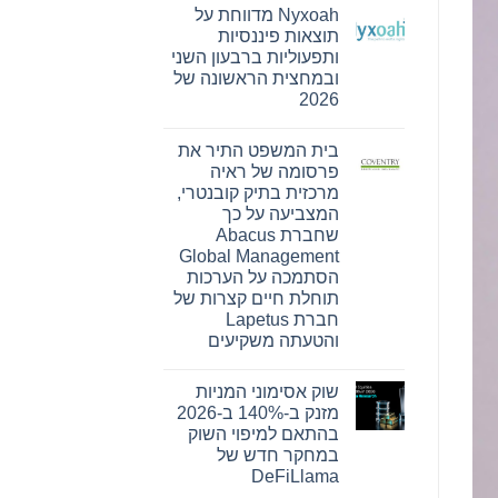
תגובות
Nyxoah מדווחת על
על
Bitget
תוצאות פיננסיות
חתמה
ותפעוליות ברבעון השני
על
הסכם
ובמחצית הראשונה של
שיתוף
2026
פעולה
עם
אין
הרשות
תגובות
של
בית המשפט התיר את
על
עיר
Nyxoah
פרסומה של ראיה
המיינדפולנס
מדווחת
גלפו
מרכזית בתיק קובנטרי,
על
לבחינת
תוצאות
המצביעה על כך
נוכחות
פיננסיות
מורשית
שחברת Abacus
ותפעוליות
של
ברבעון
Global Management
נכסים
השני
דיגיטליים
הסתמכה על הערכות
ובמחצית
בבהוטן
הראשונה
תוחלת חיים קצרות של
של
חברת Lapetus
2026
והטעתה משקיעים
אין
תגובות
שוק אסימוני המניות
על
בית
מזנק ב-140% ב-2026
המשפט
בהתאם למיפוי השוק
התיר
את
במחקר חדש של
פרסומה
DeFiLlama
של
ראיה