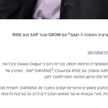
®
גרציה הסמכה ל
–
SAP
עם
GROW
עבור
SAP
ועם
RISE
):
BUSINES
לאוטומציית הדפסה חכמה
, הכריזה היום כי Vasion Output קיבל את
®
Cloud
SAP S/4HANA
. הפתרון של
האישור נותן משנה תוקף לדבר לו לקוחות ERP (תכנון משאבים ארגוניים) זקוקים במעבר אל
ת, פערי אבטחה או קוד מותאם המכבידים לרוב על סביבות הדפסה