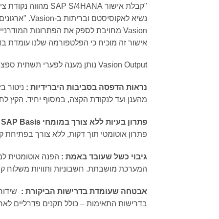
"קבלת אישור S/4HANA
Vasion מחויבת לספק את הפתרונות המודר
אישור זה מוכיח כי הפלטפורמה שלנו עומדת בד
Vasion Output נותן מענה לפערי תשתית ספציפיים שעשויים לצוץ במהלך המעבר אל S/4HANA כולל:
נראות הדפסה בסביבות היברידיות
:
מהענן ועד לנקודת הקצה, במסוף יחיד. הקץ לחלקים נסתר
פתרון בעיות ללא צורך במומחי
SAP Basis
:
פתרון אוטומטי תוך דקות, ללא צורך בפתיחת ק
גיבוי כשל שעובד באמת
:
הפנה אוטומטית למ
המערכת מושבתת. חשבוניות ותוויות משלוח ק
אבטחה שעומדת בדרישות הביקורת
:
שידור 
בדרישות התאימות – כולל תקנים פדרליים לאר