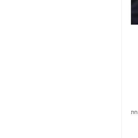
 S/4HANA: תשתית מוכחת