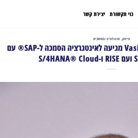
נוי תקשורת
יצירת קשר
הייטק, טכנולוגיה ומחשבים
Vasion Output™ של Vasion מגיעה לאינטגרציה הסמכה ל-SAP® עם