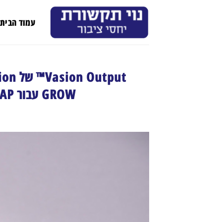
Ski
t
עמוד הבית
conten
GROW עבור SAP ועם RISE ו-S/4HANA® Cloud