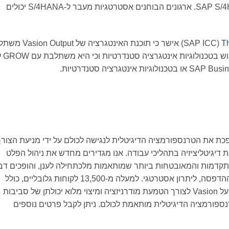
Vasion Output זמין כעת עבור הטמעות SAP S/4HANA. ארגונים הבוחנים אסטרטגיות מעבר ל-S/4HANA יכולים
Th
‏(SAP ICC) אישר כי תוכנת האינטגרציה של 
עם RISE עם S/4HANA Cloud
פכת את הטרנספורמציה הדיגיטלית לנגישה לכולם על ידי מניעת הצורך
יגיטליציזיה בתהליכי עבודה. אנו מגדירים מחדש את ניהול הפלט
קדמות והמאובטחות ביותר שמותאמות מלכתחילה לענן, והופכים דב
שהיווה בעבר מטרד רציני עבור מחלקת ה-IT, ההדפסה, ליתרון אסטרטגי. למעלה מ-13,500 לקוחות גלובליים, כולל
מאות מהארגונים המובילים בעולם, מסתמכים על Vasion לצורך הטמעת מודרניזציה ומיצוי מלוא יכולתן של סביבות
 לבינה מלאכותית. עם Vasion, הטרנספורמציה הדיגיטלית מותאמת לכולם. ניתן לקבל פרטים נוספים