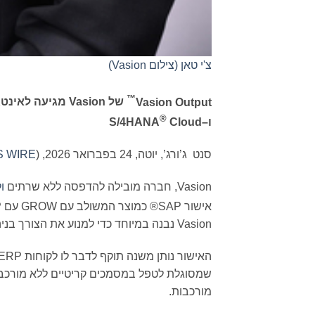
צ'י טאן (צילום Vasion)
™
Vasion Output
של
Vasion
מגיעה לאינט
®
ו
–
Cloud
S/4HANA
סנט ג’ורג’, יוטה, 24 בפברואר 2026, (
S WIRE
ו
אישור SAP® כמוצר המשולב עם GROW עם SAP ומשולב עם RISE עם
Vasion נבנה במיוחד כדי למנוע את הצורך בניהול פלט מיושן המהווה חסם למעבר לענן.
שמסוגלת לטפל במסמכים קריטיים ללא מורכבו
מורכבות.