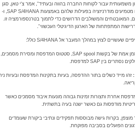
SAP  מהווה נקודת ציון משמעותית עבור לקוחות החברה בהווה ובעתיד", אמר צ'י טאן, סגן
נשיא לאקוסיסטם ובריתות ב-Vasion. "ארגונים מטמיעים מודרניזציה בפעילות שלהם באמצעות SAP S/4HANA, ו-
ניים, המאובטחים והמשולבים הדרושים כדי לתמוך בטרנספורמציה זו.
רישות המתפתחות של הארגון הדיגיטלי העכשווי".
ניטור בזמן אמת של בקשות SAP spool, סטטוס המדפסת ומסירת מסמכים,
ים בין SAP למדפסת.
זהו מייד כשלים בתור ההדפסה, בעיות בתקינות המדפסת ובעיות נית
ריאה.
דפסת אחרת ותצורות זמינות גבוהה מונעות איבוד מסמכים כאשר
ריטיות מודפסות גם כאשר ישנה בעיה בתשתית.
מוצפן, בקרות גישה מבוססות תפקידים ונתיבי ביקורת שעומדים
גונים הפועלים בסביבה מפוקחת.