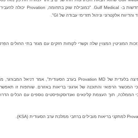
אמר מוחמד א. ראוף, מנהל שירותים וטכנולוגיות חדשות ב- Gulf Medical. "כמובילת שוק בתחומה, n
דיווח אלקטרוני וניהול תזרימי עבודה של GI".
Provat העניקה את השותפות ל-Gulf Medical בזכות המוניטין המצוין שלה וקשרי לקוחות חזקים עם מגזר בתי החולים הפ
"אנחנו מאוד נרגשים לצרף את Gulf Medical כמפיצה בלעדית של Provation MD בערב הסעודית", אמר דניאל המבור
 של Gulf Medical מכיר את צרכי המכשור הרפואי והתוכנה של ארגוני בריאות באזורם. שותפות זו תאפשר
וד יותר את הנוכחות של Provation ברחבי הממלכה, תוך העצמת קלינאים ואנדוסקופיסטים נוספים עם הכלים הד