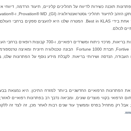
רונות תוכנה כשירות לדיווח על תהליכים קליניים, תיעוד הרדמה, דיווחי אי
ועוד. Provation ידועה בעולם בעיקר בזכות אספקת תקן הזהב לתיעוד תהליכי גסטרואנטרו
iPro מערכת ניהול מידע להרדמה שהחברה כמספר אחת בידי Best in KLAS. המטרה שלנו היא להעצים ספקים ברחבי ה
ים לכולם.
Provation משרתת יותר מ-5,000 בתי חולים ומערכות בריאות, מרכזי ניתוח ומשרדים רפואיים, ו-700 קבוצות רופא
בשנת 2021 Provation נרכשה על ידי Fortive Corporation, חברת Fortune 1000 הבונה טכנולוגיה חיונית ומאיצה טר
עבודה, הנדסה ושירותי בריאות. לקבלת מידע נוסף על הפתרונות שלנו, ב
. נוסדה בשנת 1983 כדי להביא את הפתרונות הרפואיים החדשניים ביותר למזרח התיכון. היא נמצאת בב
והיא משרתת את התחום הרפואי בקווי מוצרים שונים, ומביאה נדבך רב בפתרונות רפואיים לאזור
אבל רק מתחיל בפרס וממשיך עוד שנים רבות לאחר מכן, זה לצד זה ללקו
.
ww