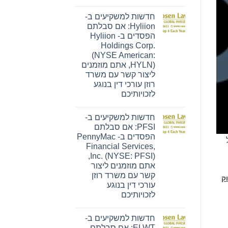
אין
תגובות
חדשות למשקיעים ב-
על
חדשות
Hyliion: אם סבלתם
למשקיעים
הפסדים ב- Hyliion
ב-
Ensign:
Holdings Corp.
אם
(NYSE American:
סבלתם
הפסדים
HYLN), אתם מוזמנים
ב-
ליצור קשר עם משרד
The
Ensign
רוזן עורכי דין בנוגע
Group,
לזכויותיכם
Inc.
(נאסד"ק:
אין
ENSG),
תגובות
אתם
חדשות למשקיעים ב-
על
מוזמנים
חדשות
PFSI: אם סבלתם
ליצור
למשקיעים
קשר
הפסדים ב- PennyMac
ב-
עם
Hyliion:
Financial Services,
משרד
אם
Inc. (NYSE: PFSI),
רוזן
סבלתם
עורכי
הפסדים
אתם מוזמנים ליצור
דין
ב-
קשר עם משרד רוזן
בנוגע
Hyliion
ק
לזכויותיכם
Holdings
עורכי דין בנוגע
Corp.
לזכויותיכם
(NYSE
American:
אין
HYLN),
תגובות
אתם
חדשות למשקיעים ב-
על
מוזמנים
חדשות
ELWT: אם סבלתם