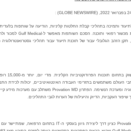
תיעוד ותמיכה בתהליכי קבלת החלטות קליניות, הודיעה על שותפות בלעדית
Gulf Medical Company, Ltd, מובילת שוק בהפצת מכשור רפואי ותוכנה. הסכם השותפות מאפ
במשך יותר מ-25 שנים, Provation היא מובילת שוק בתחום תוכנות 
-5,000 מתקני רפואה ברחבי העולם משתמשים בתזרימי העבודה האינטואיטיביים, יכולות לכידת הת
והתוכן הרפואי העמוק עבור תיעוד של גסטרואנטרולוגיה ומערכת הנשימה. הפתרון Provation MD משתלב עם מערכות
ך שיפור העקביות, הדיוק והיעילות של הערות לגבי התהליכים.
" Gulf Medicalמסתכלת על השותפות שלה עם Provation כציון דרך ליצירת גיוון בעסקי ה-IT בתחום הרפואה, שמת