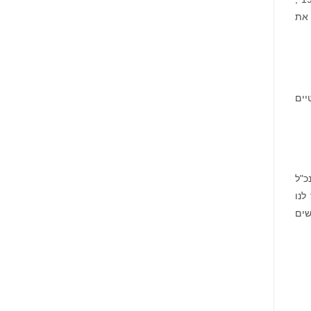
Barclays
בנוגע
PLC
Provatio יכולה להעביר את
לזכויותיכם
(NYSE:
BCS),
אתם
מוזמנים
ליצור
קשר
עם
משרד
רוזן
רטיים
עורכי
דין
בנוגע
לזכויותיכם
גר, מנכ"ל
 לנו
רושים