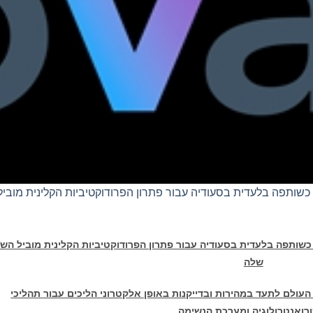
Provation ממנה את Gulf Medical Company כשותפה בלעדית בסעודיה עבור פתרון הפרודוקטיביות הקלינית מוביל
שותפה בלעדית בסעודיה עבור פתרון הפרודוקטיביות הקלינית מוביל השו
שלה
ולם לתעד במהירות ובדייקנות באופן אלקטרוני הליכים עבור תהליכי
ואנטרולוגיה ומערכת הנשימה