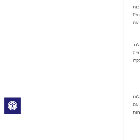
כות
לוגיה (GI), Provation® MD, ו-Provation®
עולם עם
ים ברחבי העולם.
נספורמציה
קרו
עלות
; עם
חות