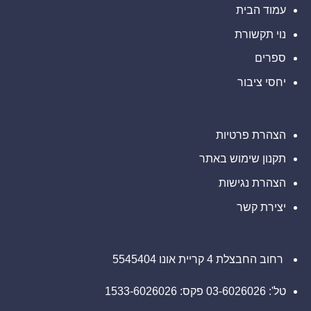
מחדש
עמוד הבית
את
עתידם
נוי תקשורת
של
סוכני
קידוד
ספרים
מאובטחים
בנקודת
יחסי ציבור
הקצה
של
המפתחים
הצהרת פרטיות
תקנון שימוש באתר
הצהרת נגישות
יצירת קשר
רחוב החבצלת 4 קריית אונו 5545404
טל': 03-6026026 פקס: 1533-6026026