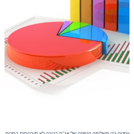
ויסטה-ג'ט משלימה הנפקה של אג"ח בכורה לא מובטחות בסכום