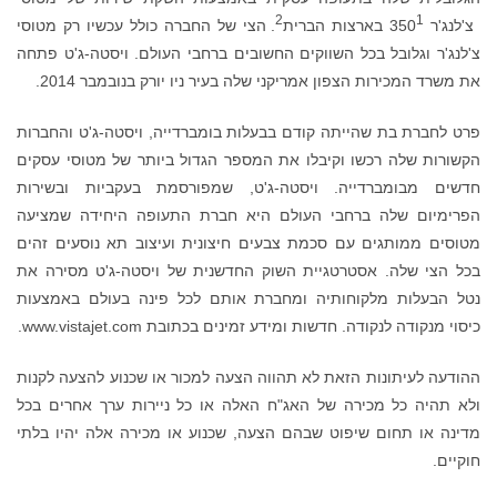
2
1
צ'לנג'ר 350
בארצות הברית
. הצי של החברה כולל עכשיו רק מטוסי
צ'לנג'ר וגלובל בכל השווקים החשובים ברחבי העולם. ויסטה-ג'ט פתחה
את משרד המכירות הצפון אמריקני שלה בעיר ניו יורק בנובמבר 2014.
פרט לחברת בת שהייתה קודם בבעלות בומברדייה, ויסטה-ג'ט והחברות
הקשורות שלה רכשו וקיבלו את המספר הגדול ביותר של מטוסי עסקים
חדשים מבומברדייה. ויסטה-ג'ט, שמפורסמת בעקביות ובשירות
הפרימיום שלה ברחבי העולם היא חברת התעופה היחידה שמציעה
מטוסים ממותגים עם סכמת צבעים חיצונית ועיצוב תא נוסעים זהים
בכל הצי שלה. אסטרטגיית השוק החדשנית של ויסטה-ג'ט מסירה את
נטל הבעלות מלקוחותיה ומחברת אותם לכל פינה בעולם באמצעות
כיסוי מנקודה לנקודה. חדשות ומידע זמינים בכתובת www.vistajet.com.
ההודעה לעיתונות הזאת לא תהווה הצעה למכור או שכנוע להצעה לקנות
ולא תהיה כל מכירה של האג"ח האלה או כל ניירות ערך אחרים בכל
מדינה או תחום שיפוט שבהם הצעה, שכנוע או מכירה אלה יהיו בלתי
חוקיים.