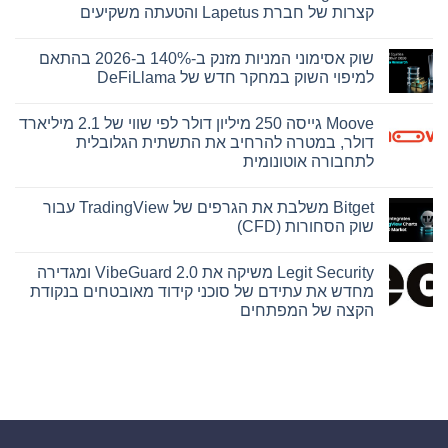
קצרות של חברת Lapetus והטעתה משקיעים
אין
תגובות
שוק אסימוני המניות מזנק ב-140% ב-2026 בהתאם
על
בית
למיפוי השוק במחקר חדש של DeFiLlama
המשפט
התיר
אין
את
תגובות
Moove גייסה 250 מיליון דולר לפי שווי של 2.1 מיליארד
על
פרסומה
של
שוק
דולר, במטרה להרחיב את התשתית הגלובלית
ראיה
אסימוני
לתחבורה אוטונומית
המניות
מרכזית
מזנק
בתיק
אין
קובנטרי,
ב-140%
תגובות
ב-2026
המצביעה
Bitget משלבת את הגרפים של TradingView עבור
על
על
בהתאם
Moove
שוק הסחורות (CFD)
כך
למיפוי
גייסה
השוק
שחברת
250
אין
במחקר
Abacus
מיליון
תגובות
חדש
Global
Legit Security משיקה את VibeGuard 2.0 ומגדירה
על
דולר
של
Management
לפי
Bitget
מחדש את עתידם של סוכני קידוד מאובטחים בנקודת
הסתמכה
DeFiLlama
שווי
משלבת
על
הקצה של המפתחים
של
את
הערכות
2.1
הגרפים
אין
תוחלת
של
מיליארד
חיים
תגובות
דולר,
TradingView
על
קצרות
עבור
במטרה
Legit
של
שוק
להרחיב
Security
חברת
את
הסחורות
משיקה
Lapetus
(CFD)
התשתית
את
והטעתה
הגלובלית
VibeGuard
משקיעים
לתחבורה
2.0
אוטונומית
ומגדירה