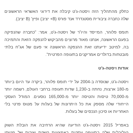
כחלק מהתהליך הזה ויסטה-ג'ט קיבלה את דירוגי האשראי הראשונים
שלה כחברה ציבורית מסטנדרד אנד פורס (B+ יציב) ופיץ' (B יציב).
תומס פלוהר, המייסד והיו"ר של ויסטה-ג'ט, אמר: "כחברה שהנפיקה
בפעם הראשונה, אנחנו מאוד מרוצים מהביקוש להנפקה הזאת והתמיכה
בה, למיטב ידיעתנו זאת ההנפקה הראשונה אי פעם של אג"ח בלתי
מובטחות בדולרים אמריקנים בתעופה הפרטית".
אודות ויסטה-ג'ט
ויסטה-ג'ט, שנוסדה ב-2004 על ידי תומס פלוהר, ביקרה עד היום ביותר
מ-180 ארצות, נחתה ב-1,230 שדות תעופה ברחבי העולם, רשמה יותר
מ-70,000 טיסות והטיסה יותר מ-165,000 נוסעים. המודל העסקי
הייחודי שלה מספק את כל היתרונות של בעלות על מטוס פרטי בלי
האחריות או סיכון הנכסים של בעלות.
באפריל 2015 ויסטה-ג'ט הודיעה שהיא הרחיבה את הובלת השוק
הגלובלית שלה בתעופה עסקית באמצעות השקת שירות של מטוסי