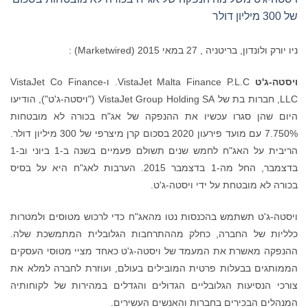
של 300 מיליון דולר
ניו יורק ולונדון, בריטניה , 27 במאי 2015 (Marketwired) :
ויסטה-ג'ט
VistaJet Malta Finance P.L.C. ו‑VistaJet Co Finance
LLC, חברות בת של VistaJet Group Holding SA ("ויסטה-ג'ט"), הודיעו
היום שהן סגרו עכשיו את ההנפקה של אג"ח בכורה לא מובטחות
7.750% עם מועד פירעון 2020 בסכום קרן מיצרפי של 300 מיליון דולר.
הריבית על האג"ח לחמש שנים תשולם פעמיים בשנה ב-1 ביוני וב-1
בדצמבר, החל מה-1 בדצמבר 2015. הערבות לאג"ח היא על בסיס
בכורה לא מובטחת על ידי ויסטה-ג'ט.
ויסטה-ג'ט תשתמש בהכנסות נטו מהאג"ח כדי לרכוש מטוסים ולמטרות
כלליות של החברה, כחלק מההתרחבות הגלובלית המתמשכת שלה.
ההנפקה מאשרת את המעמד של ויסטה-ג'ט כאחד מציי מטוסי העסקים
הממותגים בבעלות פרטית המובילים בעולם, ועוזרת לחברה למלא את
צורכי הנסיעות הגלובליים הגדולים והגדלים במהירות של לקוחותיה
המנהלים הבכירים בחברות והאנשים העשירים.