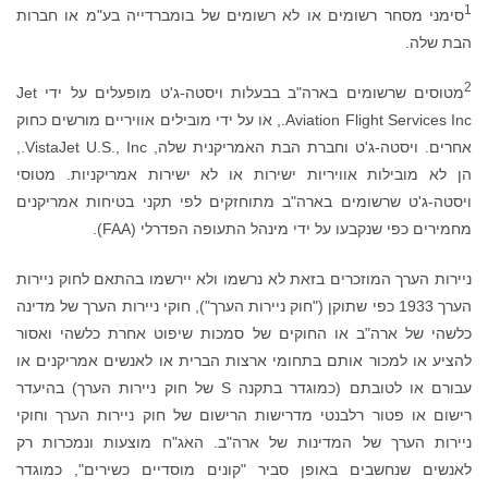
1
סימני מסחר רשומים או לא רשומים של בומברדייה בע"מ או חברות
הבת שלה.
2
מטוסים שרשומים בארה"ב בבעלות ויסטה-ג'ט מופעלים על ידי Jet
Aviation Flight Services Inc., או על ידי מובילים אוויריים מורשים כחוק
אחרים. ויסטה-ג'ט וחברת הבת האמריקנית שלה, VistaJet U.S., Inc.,
הן לא מובילות אוויריות ישירות או לא ישירות אמריקניות. מטוסי
ויסטה-ג'ט שרשומים בארה"ב מתוחזקים לפי תקני בטיחות אמריקנים
מחמירים כפי שנקבעו על ידי מינהל התעופה הפדרלי (FAA).
ניירות הערך המוזכרים בזאת לא נרשמו ולא יירשמו בהתאם לחוק ניירות
הערך 1933 כפי שתוקן ("חוק ניירות הערך"), חוקי ניירות הערך של מדינה
כלשהי של ארה"ב או החוקים של סמכות שיפוט אחרת כלשהי ואסור
להציע או למכור אותם בתחומי ארצות הברית או לאנשים אמריקנים או
עבורם או לטובתם (כמוגדר בתקנה S של חוק ניירות הערך) בהיעדר
רישום או פטור רלבנטי מדרישות הרישום של חוק ניירות הערך וחוקי
ניירות הערך של המדינות של ארה"ב. האג"ח מוצעות ונמכרות רק
לאנשים שנחשבים באופן סביר "קונים מוסדיים כשירים", כמוגדר