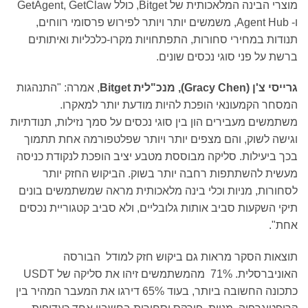
מוצרי הבינה המלאכותית של Bitget, כולל GetAgent, GetClaw
ו- Agent Hub, משמשים יותר ויותר לפירוש פרסומי רווחים,
במחירי סחורות, התפתחויות מקרו-כלכליות ואיתותים
 פני סוגי נכסים שונים.
'ן (
Gracy Chen
), מנכ"לית
Bitget
, אמרה: "התנהגות
הקמעונאי הופכת להיות מודעת יותר למאקרו.
 מעבירים הון בין סוגי נכסים על סמך נזילות, תנודתיות
לשוק, והם מצפים יותר ויותר שפלטפורמה אחת תתמוך
עילות. סליקה מבוססת מטבע יציב הופכת לנקודת כניסה
להשתתפות רחבה יותר בשוק. הביקוש החזק יותר
ת, מניות וכלי בינה מלאכותית מראה שמשתמשים בונים
קעות סביב אותות גלובליים, ולא סביב קטגוריית נכסים
 הסקר מראות גם ביקוש חזק למודל הבורסה
האוניברסלית. 71% מהמשתמשים זיהו את סליקה של USDT
כתכונה החשובה ביותר, בעוד 65% דירגו את המעבר המהיר בין