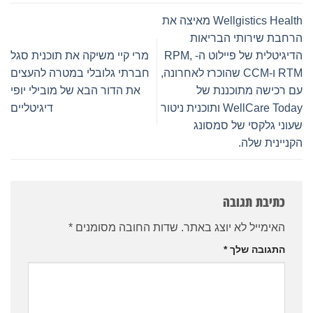
Wellgistics Health מאיצה את
שירותי הבריאות
הדיגיטלית של פיילוט ה- RPM,
מרי קיי משיקה את תוכנית סגל
RTM ו-CCM שהוכרז לאחרונה,
חברתי גלובלי במטרה להעצים
שה מתוכננת של
את הדור הבא של מובילי יופי
WellCare Today ותוכנית ניטור
דיגיטליים
לקסי של סמסונג
ת שלה.
בת תגובה
מייל לא יוצג באתר.
שדות החובה מסומנים
*
ובה שלך
*