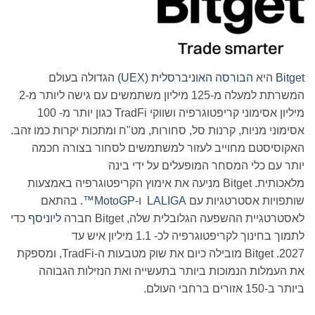
יא
הבורסה האוניברסלית (UEX)
הגדולה בעולם
המשרתת למעלה מ-125 מיליון משתמשים עם גישה ליותר מ-2
מיליון אסימוני קריפטוגרפיה ושווקי TradFi כגון יותר מ- 100
 מניות, קרנות סל, סחורות, מט"ח ומתכות יקרות כמו זהב.
סטם מחוייב לעזור למשתמשים לסחור בצורה חכמה
 כלי המסחר המופעלים על ידי בינה
מלאכותית. Bitget מניעה את אימוץ הקריפטוגרפיה באמצעות
ות אסטרטגיות עם
LALIGA
ו-
MotoGP™
. בהתאם
ית ההשפעה הגלובלית שלה, Bitget חברה
ליוניסף
כדי
לתמוך בחינוך לקריפטוגרפיה לכ- 1.1 מיליון איש עד
2027. Bitget מובילה כיום את שוק מטבעות ה-TradFi, ומספקת
לות הנמוכות ביותר בתעשייה ואת הנזילות הגבוהה
העולם.