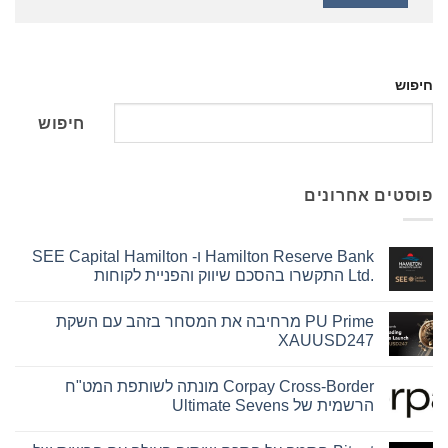
חיפוש
ם אחרונים
Hamilton Reserve Bank ו- SEE Capital Hamilton
Ltd.‎ התקשרו בהסכם שיווק והפניית לקוחות
אין
תגובות
PU Prime מרחיבה את המסחר בזהב עם השקת
על
Hamilton
XAUUSD247
Reserve
Bank
אין
ו-
תגובות
Corpay Cross-Border מונתה לשותפת המט"ח
על
SEE
Capital
PU
הרשמית של Ultimate Sevens
Hamilton
Prime
Ltd.‎
מרחיבה
אין
את
התקשרו
תגובות