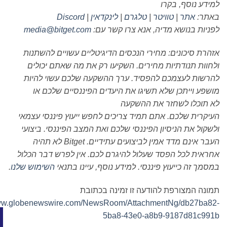
וסף, בקרו
אתר
|
טוויטר
|
טלגרם
|
לינקדאין
|
Discord
בנושא מדיה, אנא צרו קשר עם:
media@bitget.com
יכונים: מחירי הנכסים הדיגיטליים עשויים להשתנות
תנודתיות מחירים. השקיעו רק את מה שאתם יכולים
 לעצמכם להפסיד. ערך ההשקעה שלכם עשוי להיות
ייתכן שלא תשיגו את היעדים הפיננסיים שלכם או
לו לשחזר את ההשקעה
 שלכם. אתם תמיד צריכים לחפש ייעוץ פיננסי עצמאי
את הניסיון הפיננסי שלכם ואת המצב הפיננסי. ביצועי
נם מדד אמין לביצועים עתידיים.
Bitget
לא תהיה
 לכל הפסד שעלול להיגרם לכם. אין לפרש דבר הכלול
ה כייעוץ פיננסי. למידע נוסף, עיינו בתנאי
השימוש שלנו
.
המצורפת להודעה זו זמינה בכתובת
http://www.globenewswire.com/NewsRoom/AttachmentNg/db2
5ba8-43e0-a8b9-9187d8