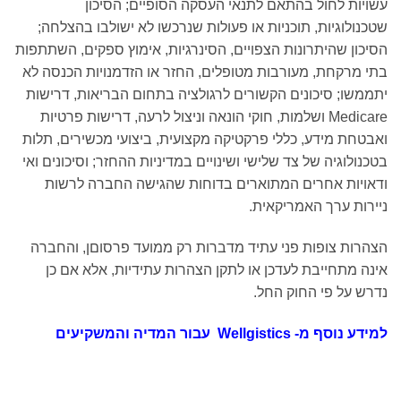
עשויות לחול בהתאם לתנאי העסקה הסופיים; הסיכון
שטכנולוגיות, תוכניות או פעולות שנרכשו לא ישולבו בהצלחה;
הסיכון שהיתרונות הצפויים, הסינרגיות, אימוץ ספקים, השתתפות
בתי מרקחת, מעורבות מטופלים, החזר או הזדמנויות הכנסה לא
יתממשו; סיכונים הקשורים לרגולציה בתחום הבריאות, דרישות
Medicare ושלמות, חוקי הונאה וניצול לרעה, דרישות פרטיות
ואבטחת מידע, כללי פרקטיקה מקצועית, ביצועי מכשירים, תלות
בטכנולוגיה של צד שלישי ושינויים במדיניות ההחזר; וסיכונים ואי
ודאויות אחרים המתוארים בדוחות שהגישה החברה לרשות
ניירות ערך האמריקאית.
הצהרות צופות פני עתיד מדברות רק ממועד פרסוםן, והחברה
אינה מתחייבת לעדכן או לתקן הצהרות עתידיות, אלא אם כן
נדרש על פי החוק החל.
למידע נוסף מ-
Wellgistics
עבור המדיה והמשקיעים