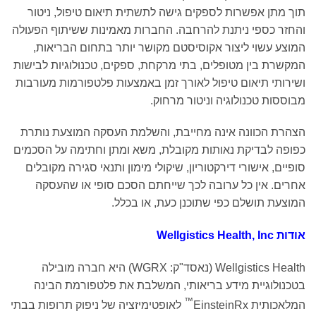
תוך מתן אפשרות לספקים גישה לתשתית תיאום טיפול, ניטור
והחזר כספי ניתנת להרחבה. החברות מאמינות ששיתוף הפעולה
המוצע עשוי ליצור אקוסיסטם מקושר יותר בתחום הבריאות,
המקשרת בין מטופלים, בתי מרקחת, ספקים, טכנולוגיות לבישות
ושירותי תיאום טיפול לאורך זמן באמצעות פלטפורמות מעורבות
מבוססות טכנולוגיה וניטור מרחוק.
הצהרת הכוונה אינה מחייבת, והשלמת העסקה המוצעת נותרת
כפופה לבדיקת נאותות מקובלת, משא ומתן וחתימה על הסכמים
סופיים, אישורי דירקטוריון, שיקולי מימון ותנאי סגירה מקובלים
אחרים. אין כל ערובה לכך שייחתם הסכם סופי או שהעסקה
המוצעת תושלם כפי שתוכנן כעת, או בכלל.
אודות Wellgistics Health, Inc
Wellgistics Health (נאסד"ק: WGRX) היא חברה מובילה
בטכנולוגיית מידע בריאותי, המשלבת את פלטפורמת הבינה
™
המלאכותית EinsteinRx
לאופטימיזציה של ניפוק תרופות בבתי