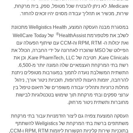
Medicare. לא ניתן להבטיח שכל מטופל, ספק, בית מרקחת,
שירות, מכשיר או תהליך עבודה מסוים יהיו זכאים להחזר.
במסגרת מבנה העסקה המוצע, Wellgistics Health מתכוונת
®
לשלב את פלטפורמת HealthAssist
של WellCare Today
ואת יכולות ה- RPM, RTM וה-CCM עם שיתוף הפעולה עם
הפיילוט של MSO שהוכרז לאחרונה על ידי החברה, הכולל את
Kare Clinicals, חטיבה של Kare PharmTech, LLC, וכן את
רשת בתי המרקחת העצמאיים שלה המונה יותר מ-6,500.
התשתית המשולבת נועדה לתמוך במעורבות מטופלים ניתנת
להרחבה, יוזמות היענות לתרופות, תוכניות ניטור אורך, ניהול
מחלות כרוניות ותהליכי עבודה משופרים של תיאום טיפול בין
ערוצי ספקים ובתי מרקחת תוך שימוש בטכנולוגיות לבישות
מחוברות ותשתית ניטור מרחוק.
העסקה המוצעת צפויה גם ליצור הזדמנויות עבור בתי מרקחת
משתתפים ברשת בתי המרקחת של Wellgistics להשתתף
בתוכניות שירות קליניות הקשורות ליוזמות RPM, RTM ו-CCM,