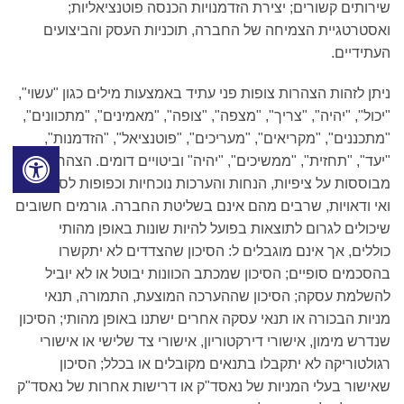
שירותים קשורים; יצירת הזדמנויות הכנסה פוטנציאליות;
ואסטרטגיית הצמיחה של החברה, תוכניות העסק והביצועים
העתידיים.
ניתן לזהות הצהרות צופות פני עתיד באמצעות מילים כגון "עשוי",
"יכול", "יהיה", "צריך", "מצפה", "צופה", "מאמינים", "מתכוונים",
"מתכננים", "מקריאים", "מעריכים", "פוטנציאל", "הזדמנות",
"יעד", "תחזית", "ממשיכים", "יהיה" וביטויים דומים. הצהרות אלה
מבוססות על ציפיות, הנחות והערכות נוכחיות וכפופות לסיכונים
ואי ודאויות, שרבים מהם אינם בשליטת החברה. גורמים חשובים
שיכולים לגרום לתוצאות בפועל להיות שונות באופן מהותי
כוללים, אך אינם מוגבלים ל: הסיכון שהצדדים לא יתקשרו
בהסכמים סופיים; הסיכון שמכתב הכוונות יבוטל או לא יוביל
להשלמת עסקה; הסיכון שההערכה המוצעת, התמורה, תנאי
מניות הבכורה או תנאי עסקה אחרים ישתנו באופן מהותי; הסיכון
שנדרש מימון, אישורי דירקטוריון, אישורי צד שלישי או אישורי
רגולטוריקה לא יתקבלו בתנאים מקובלים או בכלל; הסיכון
שאישור בעלי המניות של נאסד"ק או דרישות אחרות של נאסד"ק