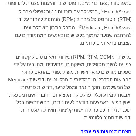
טמפרטורה, צעדים יומיים, דפוסי שינה והיענות עצמית לתרופות.
®
HealthAssist
, המשולב עם תוכניות ניטור טיפולי מרחוק
(RTM) וניטור מטופל מרחוק (RPM) הניתנות להחזר על ידי
®
Medicare, HealthAssist
מספק פתרון משתלם וניתן
להרחבה שנועד לתמוך בקשישים ובאנשים המתמודדים עם
מצבים בריאותיים כרוניים.
כל שירותי RPM, RTM, CCM ושירותי תיאום טיפול קשורים
צפויים להיות מסופקים, מפוקחים, מתועדים ומחויבים על ידי
ספקים מורשים כראוי וישויות משתתפות, בהתאם לחוקי
הבריאות הפדרליים והמדינתיים הרלוונטיים, דרישות Medicare
ושל המשלמים, חוקי הונאה וניצול לרעה, דרישות פרטיות
ואבטחת מידע וכללי פרקטיקה מקצועית. החברה אינה מספקת
ייעוץ רפואי באמצעות הודעה לעיתונות זו, וההשתתפות בכל
תוכנית תהיה כפופה לדרישות קליניות, חוזיות, רגולטוריות
ודרישות החזר רלוונטיות.
הצהרות צופות פני עתיד