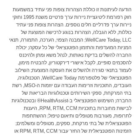
הודעה לעיתונות זו כוללת הצהרות צופות פני עתיד במשמעות
חוק רפורמת ליטיגציית ניירות ערך פרטיים משנת 1995 וחוקי
ניירות ערך פדרליים חלים נוספים. הצהרות צופות פני עתיד
כוללות, ללא הגבלה, הצהרות בנוגע לרכישה המוצעת של
WellCare Today, LLC; המבנה הצפוי, הערכה, התמורה, תנאי
המניות המועדפות והתזמון הפוטנציאלי של כל עסקה; יכולת
החברה להשלים בדיקת נאותות, לנהל משא ומתן ולהיכנס
להסכמים סופיים, לקבל אישורי דירקטוריון, להבטיח מימון,
לעמוד בתנאי סגירה ולהשלים את העסקה המוצעת; השילוב
הפוטנציאלי של פלטפורמת WellCare Today, הטכנולוגיה,
העובדים, התוכניות וזרימות העבודה עם יוזמות ה-MSO, רשת
בתי המרקחת, ספקי השירותים וטכנולוגיות הבריאות של
החברה; השימוש הפוטנציאלי ב-HealthAssist® ובטכנולוגיות
לבישות מחוברות בתוכניות RPM, RTM, CCM, היענות
לתרופות, מעורבות מטופלים ותיאום טיפול; ההשתתפות
הפוטנציאלית של בתי מרקחת, ספקים, מטופלים ומשלמים;
הזמינות הפוטנציאלית של החזר עבור RPM, RTM, CCM או