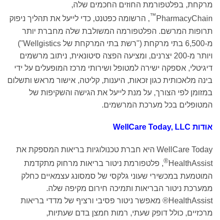
מרקחת, בפלטפורמת החוזים החכמים שלה,
™
PharmacyChain
, הרשומה כפטנט, כדי לייעל את תהליך ניפוק
תרופות המרשם. הפלטפורמה המשולבת שלה מחברת יותר
מ-6,500 בתי מרקחת ("רשת בתי המרקחת של Wellgistics")
ויותר מ-200 יצרנים, ומציעה הפצה סיטונאית, ניתוב מרשמים
דיגיטלי, אספקה ​​ישירה למטופל ושירותי מרכז המופעלים על ידי
בינה מלאכותית כגון זכאות, היענות, קליטה, אישור מראש ותשלום
במזומן לפי הצורך, על מנת לייעל את הגישה והשקיפות של
המטופלים בכל מערכת המרשמים.
אודות WellCare Today, LLC
WellCare Today היא חברת טכנולוגיות בריאות המספקת את
®
HealthAssist
, פלטפורמת ניטור בריאות מרחוק מתקדמת
המוטמעת במכשירי שעוני גלקסי של סמסונג עצמאיים כחלק
ממערכת ניטור הבריאות ותמיכה חירום מקיפה שלה.
HealthAssist® מאפשר ניטור פסיבי ורציף של מדדי בריאות
מרכזיים, כולל דופק שעתי, רמות חמצן בדם שעתיות,