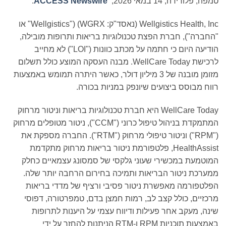
טמפה, פלורידה, 14 במאי 2026,
ACCESS Newswire
:
Wellgistics Health, Inc (נאסד"ק: WGRX) ("Wellgistics" או
"החברה"), חברת הפצת טכנולוגיות בריאות ותרופות מובילה,
הודיעה היום כי חתמה על מכתב כוונות ("LOI") לא מחייב
לרכישת WellCare Today. מבנה העסקה המוצע כולל תשלום
מזומן מובנה של 3 מיליון דולר, כאשר היתרה תמומש באמצעות
רווח מבוסס ביצועים שיונפק במניות בכורה.
WellCare Today היא חברת טכנולוגיות בריאות וניטור מרחוק
המתמקדת בניהול טיפול כרוני ("CCM"), ניטור מטופלים מרחוק
("RPM") וניטור טיפולי מרחוק ("RTM"). החברה מספקת את
HealthAssist, פלטפורמת ניטור בריאות מרחוק מתקדמת
המוטמעת במכשירי שעוני גלקסי של סמסונג עצמאיים כחלק
ממערכת ניטור הבריאות ותמיכה בחירום הרחבה יותר שלה.
הפלטפורמה מאפשרת ניטור פסיבי ורציף של מדדי בריאות
מרכזיים, כולל קצב לב, רמות חמצן בדם, טמפרטורה, דפוסי
שינה, מעקב אחר פעילות ודיווח עצמי על היענות לתרופות
באמצעות תוכניות RPM ו-RTM הניתנות להחזר על ידי