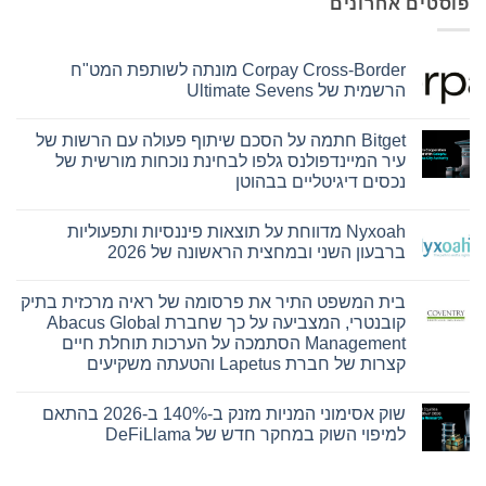
פוסטים אחרונים
Corpay Cross-Border מונתה לשותפת המט"ח
הרשמית של Ultimate Sevens
אין
תגובות
Bitget חתמה על הסכם שיתוף פעולה עם הרשות של
על
Corpay
עיר המיינדפולנס גלפו לבחינת נוכחות מורשית של
Cross-
נכסים דיגיטליים בבהוטן
Border
מונתה
אין
לשותפת
תגובות
המט"ח
Nyxoah מדווחת על תוצאות פיננסיות ותפעוליות
על
הרשמית
Bitget
ברבעון השני ובמחצית הראשונה של 2026
של
חתמה
Ultimate
על
אין
Sevens
הסכם
תגובות
בית המשפט התיר את פרסומה של ראיה מרכזית בתיק
על
שיתוף
פעולה
Nyxoah
קובנטרי, המצביעה על כך שחברת Abacus Global
עם
מדווחת
Management הסתמכה על הערכות תוחלת חיים
על
הרשות
של
תוצאות
קצרות של חברת Lapetus והטעתה משקיעים
עיר
פיננסיות
אין
ותפעוליות
המיינדפולנס
גלפו
ברבעון
תגובות
שוק אסימוני המניות מזנק ב-140% ב-2026 בהתאם
על
השני
לבחינת
בית
נוכחות
ובמחצית
למיפוי השוק במחקר חדש של DeFiLlama
המשפט
מורשית
הראשונה
התיר
של
של
אין
את
2026
נכסים
תגובות
על
פרסומה
דיגיטליים