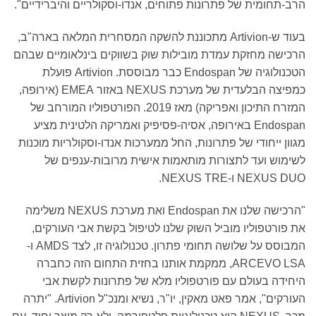
הרב-תחומית של פתרונות פתוחים, אנדו-וסקולריים והיברידיים".
בעוד ש-Artivion מתכוננת להשקה המסחרית המלאה בארה"ב,
הרכישה מחזקת עמדת מובילות שוק בשווקים בינלאומיים שבהם
הטכנולוגיה של Endospan כבר מבוססת. Artivion פועלת
כמפיצה הבלעדית של מערכת NEXUS באזור EMEA (אירופה,
המזרח התיכון ואפריקה) מאז 2019. הפורטפוליו המורחב של
Endospan באירופה, אסיה-פסיפיק ואמריקה הלטינית מציע
מגוון ייחודי של פתרונות, החל ממערכות אנדו-וסקולריות מוכנות
לשימוש ועד לתצורות מותאמות אישית מרובות-ענפים של
NEXUS DUO ו-NEXUS TRE.
"הרכישה שלנו את Endospan ואת מערכת NEXUS משלימה
את פורטפוליו מוביל השוק שלנו לטיפול בקשת אבי העורקים,
המבוסס על שלושה תחומי פתרון. טכנולוגיה זו, לצד AMDS ו-
ARCEVO LSA, ממקמת אותנו בחזית התחום הזה כחברה
היחידה בעולם עם פורטפוליו מלא של פתרונות לקשת אבי
העורקים", אמר פאט מאקין, יו"ר, נשיא ומנכ"ל Artivion. "יתרה