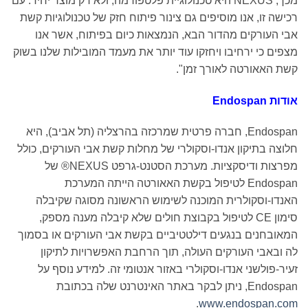
מכך, NEXUS היא טכנולוגיית פלטפורמה, ולא רק מוצר יחיד. עם
רכישה זו, אנו מוסיפים גם צינור פיתוח חזק של טכנולוגיות קשת
אבי העורקים מהדור הבא, הנמצאות כיום בפיתוח, אשר אנו
מצפים כי ירחיבו ויחזקו עוד יותר את מעמד המובילות שלנו בשוק
קשת האאורטה לאורך זמן".
אודות
Endospan
Endospan, חברה פרטית שמרכזה בהרצליה (תל אביב), היא
חלוצה בתיקון אנדו-וסקולרי של מחלות קשת אבי העורקים, כולל
מפרצות ודיסקציות. מערכת הסטנט-גרפט NEXUS® של
Endospan לטיפול בקשת האאורטה הייתה המערכת
האנדו-וסקולרית המוכנה לשימוש הראשונה מסוגה שקיבלה
סימון CE לטיפול בקבוצת חולים שלא קיבלה מענה מספק,
המאובחנים בנגעים דילטטיביים בקשת אבי העורקים או בסמוך
לה ובאבי העורקים העולה, תוך הרחבת האפשרויות לתיקון
זעיר-פולשני אנדו-וסקולרי באזור אנטומי זה. למידע נוסף על
Endospan, ניתן לבקר באתר האינטרנט שלה בכתובת
.
www.endospan.com