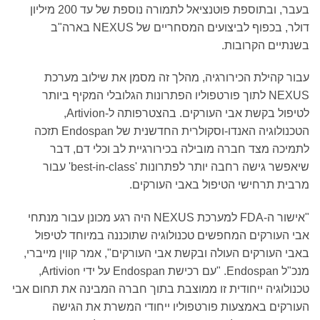
בעבר, ובתוספת פוטנציאל לתמורה נוספת של עד 200 מיליון
דולר, בכפוף לביצועים המסחריים של NEXUS בארה"ב
בשנתיים הקרובות.
עבור קהילת הכירורגיה, מהלך זה מסמן את שילוב מערכת
NEXUS לתוך פורטפוליו הפתרונות הגלובלי המקיף ביותר
לטיפול בקשת אבי העורקים. בהצטרפותה ל-Artivion,
הטכנולוגיה האנדו-וסקולרית החדשנית של Endospan תזכה
לתמיכה מצד חברה מובילה בכירורגיית לב וכלי דם, דבר
שיאפשר גישה רחבה יותר לפתרונות 'best-in-class' עבור
מרבית תרחישי הטיפול באבי העורקים.
"אישור ה-FDA למערכת NEXUS היה רגע מכונן עבור מנתחי
אבי העורקים המחפשים טכנולוגיה שתוכננה במיוחד לטיפול
באבי העורקים העולה ובקשת אבי העורקים", אמר קווין מייברי,
מנכ"ל Endospan. "עם רכישת Endospan על ידי Artivion,
טכנולוגיה ייחודית זו ממוצבת בתוך חברה המבינה את תחום אבי
העורקים באמצעות פורטפוליו ייחודי המשרת את הגישה