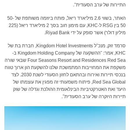
תיירות של ערב הסעודית".
האתר, בשווי 2.6 מיליארד ריאל, פותח ביוזמה משותפת של 50-
50 בין RSG ל-KHC, עם מימון חוב בסך 2 מיליארד ריאל (225
יליון דולר) אשר סופק על ידי Riyad Bank.
סרמד זוק, מנכ"ל Kingdom Hotel Investments, חברת בת של
KHC, אמר: "ההשקעה של Kingdom Holding Company ב-
Four Seasons Resort and Residences Red Sea שבאי שורה
שקפת את המחוייבות המתמשכת שלנו להשקעת הון ארוך טווח
בנכסי תיירות ואירוח ובהתאם לחזון הסעודי לשנת 2030. לצד
Red Sea Global, פיתוח משמעותי זה מפגין את עוצמתו של
יעד ואת האטרקטיביות הבינלאומית ההולכת וגדלה של שוק
יירות היוקרה של ערב הסעודית".