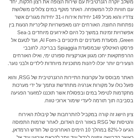
שלב יוקרה רגנרטיבית עם שירות הצופה את רצון הלקוח, יחד
ם חוויות לכל המשפחה. האתר מוקף במים צלולים משלושת
צדדיו והוא מכיל 149 יחידות אירוח ו-31 יחידות מגורים אשר
פתחות החוצה. האורחים יהנו מאפשרויות קולינריות הנעות בין
אפשרויות זמינות במשך כל היום לאירועים מיוחדים ב-Sea
Green, ‏מסעדת מעדנים ים תיכוניים ב-Al Forn, ועד לטעם אל
פרסקו האיטלקי שבמסעדת Spiaggia בבריכה. לחובבי
הרפתקאות יחכו מגוון אטרקציות ספורט ימי, ואילו האורחים
צעירים יותר יוכלו ליהנות מתוכניות מיוחדות לילדים ולבני נוער.
האתר מבוסס על עקרונות התיירות הרגנרטיבית של RSG, והוא
ועל כולו על מקורות אנרגיה מתחדשת ונתמך על ידי מערכות
תקדמות לטיפול במים ובפסולת אשר תוכננו למזעור הפגיעה
סביבה תוך תורמה ליעדי שימור ארוכי טווח.
יון הישג זה קורה במקביל להתרחבות של קיבולת האירוח
והטיסות של RSG באזור הים האדום, לאחר שרמות התפוסה
הגיעו ל-82% במהלך 10 הימים האחרונים של חודש הרמדאן,
אשר הדרישה צפויה לגדול עוד יותר לקראת אירועי עיד אל