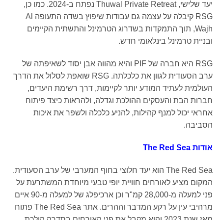
יעד שלישי, Thuwal Private Retreat נפתח ב-2024. כמו כן,
RSG קיבלה על עצמה גם עבודות שיפוץ בשדה התעופה Al
Wajh, תוך התמקדות בשדרוג הטרמינל והתשתית הקיימים
בניית טרמינל בינלאומי חדש.
RSG היא חברה של PIF והיא מהווה אבן יסוד לשאיפתה של
ערב הסעודית לגוון את כלכלתה. RSG שואפת לסלול את הדרך
עולמית לעתיד המודע יותר לקיימות, דרך רשימת היעדים,
ברות הבת והעסקים ההולכת וגדלה, ולהראות כיצד פיתוח
חראי יכול למנף קהילות, להניע כלכלה ולשפר את איכות
סביבה.
ודות
The Red Sea
The Red Sea הוא יעד חלוצי בחוף המערבי של ערב הסעודית.
מקום מציע לאורחים חוויית יופי טבעי מיוחדת המשתרעת על
פני למעלה מ-28,000 קמ"ר וכן ארכיפלג של למעלה מ-90 איים
מרהיבי עין על רקע המדבר וההרים. אתר The Red Sea פתוח
מאז שנת 2023 והוא מקבל את פני האורחים בסדרה הולכת