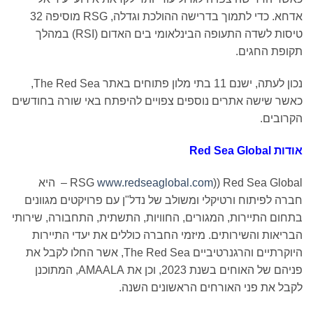
אדחא. כדי לתמוך בדרישה ההולכת וגדלה, RSG מוסיפה 32
טיסות לשדה התעופה הבינלאומי בים האדום (RSI) במהלך
קופת החגים.
נכון לעתה, ישנם 11 בתי מלון פתוחים באתר The Red Sea,
אשר שישה אתרים נוספים צפויים להיפתח באי שורה בחודשים
קרובים.
ודות
Red Sea Global
Red Sea Globa ‏((RSG
www.redseaglobal.com
– היא
ברה לפיתוח ורטיקלי ומשולב של נדל"ן עם פרויקטים מגוונים
תחום התיירות, המגורים, החוויות, התשתית, התחבורה, שירותי
בריאות והשירותים. מיזמי החברה כוללים את יעדי התיירות
היוקרתיים והרגנרטיביים The Red Sea, אשר החלו לקבל את
פניהם של האוחים בשנת 2023, וכן את AMAALA, המתוכנן
קבל את פני האורחים הראשונים השנה.