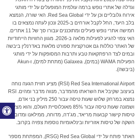
גדלה של אתרי נופש ברמה עולמית המופעלים על ידי מותגי
אירוח גלובליים וכן על ידי Red Sea Global. האי שורה, הנמצא
בלב היעד, החל לקבל אורחים ב-2025 ונכון לעתה נמצאים בו
חמישה אתרי נופש פעילים ומתוכננים עבורו סך של 11 אתרים.
האי צפוי להגיע לפעילות מלאה ב-2026. מגוון החוויות הייחודיות
ל האתר כוללות גם אטרקציות ספורט מלאות באדרנלין ביבשה
במים לצד הרפתקאות טבע ותרבות המסופקות על ידי מותגי
הפעילות WAMA (במים), Galaxea (מתחת למים), ו-Akun
ביבשה).
Red Sea International Airport ‏(RSI) מציע חווית הגעה נוחה
בעיצוב שקיבל את השראתו מהמדבר, מנווה מדבר ומהים. RSI
נמצא במרחק שלוש שעות טיסה עבור 250 מיליון בני אדם,
ושמונה שעות טיסה עבור 85% מאוכלוסיית העולם, והוא מציע
יסות קישור קבועות מריאד, מג’דה, מדוחה, ממילאנו ומדובאי.
שקה של טיסות אזוריות ובינלאומיות נוספות צפויה בקרוב.
האתר פותח על ידי Red Sea Global ‏(RSG), המפתחת מספר