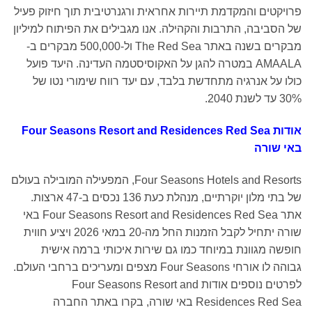
רויקטים והמקדמת תיירות אחראית ורגנרטיבית תוך חיזוק פעיל
ל הסביבה, התרבות והקהילה. אנו מגבילים את הפיתוח למיליון
מבקרים בשנה באתר The Red Sea ול-500,000 מבקרים ב-
AMAALA במטרה להגן על האקוסיסטמה העדינה. היעד פועל
ולו על אנרגיה מתחדשת בלבד, עם יעד רווח שימורי נטו של
3 עד לשנת 2040.
ודות
Four Seasons Resort and Residences Red Sea
אי שורה
Four Seasons Hotels and Resorts, המפעילה המובילה בעולם
של בתי מלון יוקרתיים, מנהלת כעת 136 נכסים ב-47 ארצות.
אתר Four Seasons Resort and Residences Red Sea באי
שורה יתחיל לקבל הזמנות החל מה-20 במאי 2026 ויציע חווית
ופשה מגוונת במיוחד כמו גם שירות איכותי ברמה אישית
גבוהה לו אורחי Four Seasons מצפים ומעריכים ברחבי העולם.
לפרטים נוספים אודות Four Seasons Resort and
Residences Red Sea באי שורה, בקרו באתר החברה